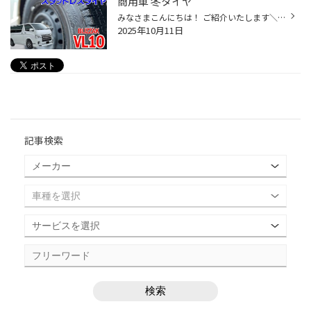
商用車 冬タイヤ
みなさまこんにちは！ ご紹介いたします＼(^o^)／ 働く車のスタッドレスタイヤ！ 搭載技術 - BLIZZAK VL10 - バン・小型トラック／バス用タイヤ - 株式会社ブリヂストン (bridgestone.co.jp) ハイエース、プロボックス、軽トラック、軽バン。。。 色んなサイズ設定ございます！ ライフ性能と氷上性...
2025年10月11日
記事検索