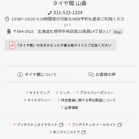
タイヤ館 山鼻
011-533-1234
10:00～18:30 ※24時間受付可能なWEB予約も是非ご利用くださ
い！
〒064-0923 北海道札幌市中央区南23条西14丁目3-17
Map
タイヤ館について
お客様の声
サイトマップ
リンク
プライバシーポリシー
サイトポリシー
特定整備に関する弊社取組について
企業情報
タイヤ点検・安全点検/タイヤ履き替え/オイル交換/その他
ブリヂストンタイヤサイト
ブリヂストンホイールサイト
ピット作業の予約
オンラインストア