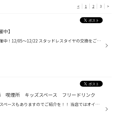
<
1
2
3
>
催中】
プレミアムセールタイヤセール開催中！12/05～12/22 スタッドレスタイヤの交換をご検討の方必見！ お買い得なセール開催中です！！ 対象タイヤが、￥20,000引き！！ 夏タイヤ売り切りセール！！ 持ち越し在庫品・旧モデル品まだまだご用意ございます。 お見積りだけでもぜひお問い合わせください♪
Fi 喫煙所 キッズスペース フリードリンク
当店で作業をお待ちしていただくスペースもありますのでご紹介を！！ 当店ではオイル交換やタイヤ交換はもちろんその他作業も受け付けてはいますが その間にどうしてもお時間をいただいてしまうこともあります。 そんな中、お客様が快適に過ごせる空間を作るのも私たちの役目だと思っております！！...