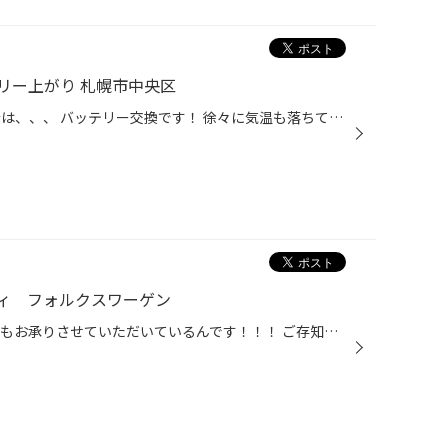
リー上がり 札幌市中央区
みなさまこんにちは！ 本日ご紹介は、、、 バッテリー交換です！ 徐々に気温も落ちていくとバッテリーも弱まってしまうんです。。。 実は夏の暑い時期をすぎ秋口から冬場にかけて気温が落ちてくると、 バッテリー上がりが多く発生してしまいます。。。 バッテリーは暑くても寒くても弱ってしまうも...
ィ フォルクスワーゲン
タイヤ館って実は、、、 【車検】もお承りさせていただいているんです！！！ ご存知ない方もいらっしゃいますかと思いますが。。。 今月も多くご依頼いただいておりますが、無料の代車予約枠空きあります♪ 代車には限りがございますのでお早目のご予約お願いいたします！！ 【輸入車】【SUV】なんで...