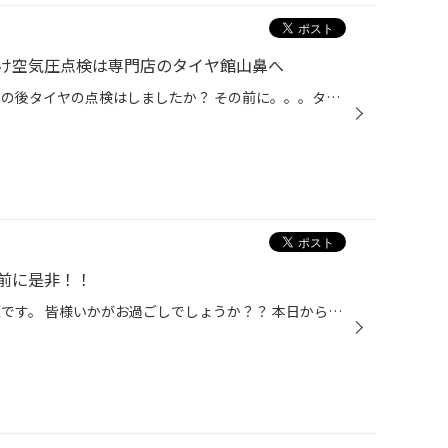
け空気圧点検は専門店のタイヤ館山鼻へ
冬タイヤへ交換されたお客様！ その後タイヤの点検はしましたか？ その前に。。。タイヤの点検はしましたか？ 馴染みによるナットの緩み 外気温でのタイヤ空気圧の変化 取付後1週間ほどで再点検をオススメしています！ ナットの緩みで脱輪事故・・・ 空気圧低下で燃費悪化・偏ったタイヤの減り・ハ...
前に是非！！
こんにちは。タイヤ館山鼻店 松原です。 皆様いかがお過ごしでしょうか？？ 本日から12月突入ですね！！2024年も残すところ一か月となりました。 今年は雪も多く、下回りにダメージが・・・。 そこで！！ ウルトアンダーボディシールはゴム質の防錆剤で お車の下回り・タイヤハウス内の小石による傷...