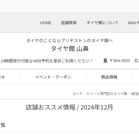
HOME
店舗検索
タイヤ館について
Web
タイヤのことならブリヂストンのタイヤ館へ
タイヤ館 山鼻
〒064-0923
:30 ※24時間受付可能なWEB予約も是非ご利用ください！
らせ
イベント・クーポン
商品情報
タイヤ・ホイール専門店のタイヤ館
都道
店舗おススメ情報 / 2024年12月
一覧