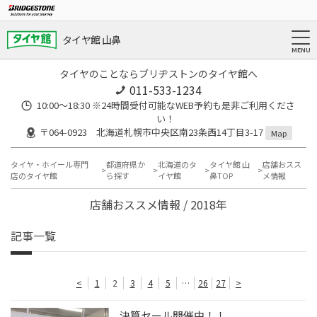
タイヤ館 山鼻
タイヤのことならブリヂストンのタイヤ館へ
011-533-1234
10:00～18:30 ※24時間受付可能なWEB予約も是非ご利用くださ
い！
〒064-0923 北海道札幌市中央区南23条西14丁目3-17
Map
タイヤ・ホイール専門
都道府県か
北海道のタ
タイヤ館 山
店舗おスス
店のタイヤ館
ら探す
イヤ館
鼻TOP
メ情報
店舗おススメ情報 / 2018年
記事一覧
<
1
2
3
4
5
…
26
27
>
決算セール開催中！！