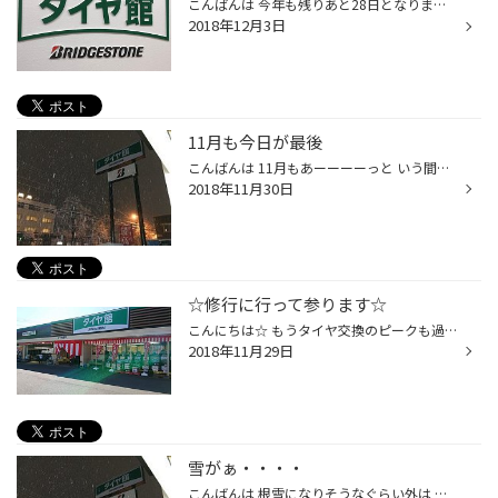
こんばんは 今年も残りあと28日となりました 次の元号が気になります。 二日前のブラックアイスバーンの 影響なのか本日もたくさんのご来店 があり、ピットが一瞬カオス状態・・・ 今履かれている冬タイヤがまだご使用 できるかの良否判断は是非タイヤ館に お任せ下さい。
2018年12月3日
11月も今日が最後
こんばんは 11月もあーーーーっと いう間に終わってしまった・・ 今日は寒いと思ったら峠では 積雪されているし・・・・ お持ちのスタッドレスタイヤが ご使用できるかわからなければ 当店にご来店頂ければ無料で 点検いたします。 本日も天候の悪い中たくさんの ご来店有難うございます。 .
2018年11月30日
☆修行に行って参ります☆
こんにちは☆ もうタイヤ交換のピークも過ぎ、タイヤ館山鼻はゆったりな 時間が・・・過ぎております。 そろそろオイル交換したいなぁ・・・・・ 空気圧調整したいなぁ・・・・ そんなお客様！今はだいぶ空きもございますのでぜひいらしてくださいね！ お電話でご予約いただいた方が待ち時間が少なく...
2018年11月29日
雪がぁ・・・・
こんばんは 根雪になりそうなぐらい外は 雪がガンガン降っています。 これからお帰りの際は慎重に 運転してお帰り下さい。