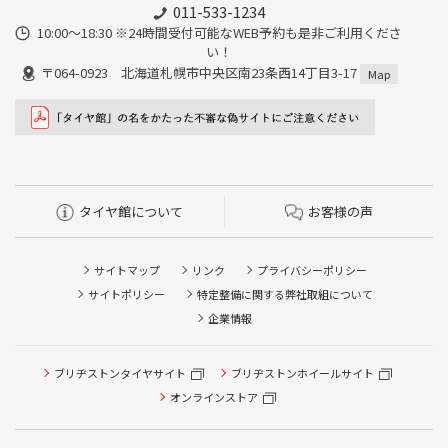
011-533-1234
10:00～18:30 ※24時間受付可能なWEB予約も是非ご利用くださ
い！
〒064-0923 北海道札幌市中央区南23条西14丁目3-17
Map
タイヤ館について
お客様の声
サイトマップ
リンク
プライバシーポリシー
サイトポリシー
特定整備に関する弊社取組について
企業情報
タイヤ点検・安全点検/タイヤ履き替え/オイル交換/その他
ブリヂストンタイヤサイト
ブリヂストンホイールサイト
ピット作業の予約
オンラインストア
クローク契約会員専用タイヤ履き替え※タイヤ履き替えを
希望のクローク契約会員の方はこちらを選択ください