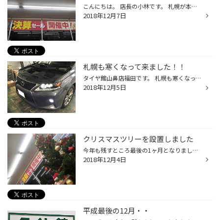
こんにちは。 店長の小林です。 札幌が本日いっきに冬の景色にかわりました。 まだ、夏タイヤからのお履き替えも一部残ってはおりますが、ほとんどの方が 冬タイヤ（スタッドレスタイヤ）に交換しています。 その中でも・・・・ ①残り溝や硬さが心配だけど、とりあえず履いてみた ②自宅で交換したけ...
2018年12月7日
札幌も寒くなって来ました！！
タイヤ館山鼻店福田です。 札幌も寒くなって来ました！！ 寒いとバッテリーが心配になってきますよね～ 本日は僕の愛車のRX350のバッテリー交換を致しました。 元々レクサス純正バッテリーが搭載されてました。 80D26Lの17年製でした！！ 商品はGSユアサのエコ・アール レボリューション 110D26Lに...
2018年12月5日
クリスマスツリーを設置しました
今年も残すところ最後の1ヶ月となりました！ 1度冬タイヤに交換したけど、やっぱり滑るなぁという方はぜひ年内に当店にご来店下さい♪ 尚、来週から火曜日が定休日となりますのでよろしくお願いします☆
2018年12月4日
平成最後の12月・・