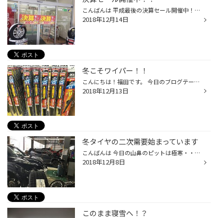
こんばんは 平成最後の決算セール開催中！ ご使用の冬タイヤしっかり アイスバーンでも止まれて いますか？ 去年まで止まれていたのに 今年はなんか滑るなぁ～って 感じたら迷わずタイヤ館に 点検しに行きましょーー！
2018年12月14日
冬こそワイパー！！
こんにちは！福田です。 今日のブログテーマは「冬ワイパー」！ うちで取り扱っている冬ワイパーをご紹介します！ お車についている冬ワイパー、ふき取り悪くなってませんか？？ ただでさえおっかない雪道なのにワイパーが原因で ガラスが凍って視界が悪くなる・・・なんてあまりに危険ですよね。 ...
2018年12月13日
冬タイヤの二次需要始まっています
こんばんは 今日の山鼻のピットは極寒・・・ タイヤワックス、タイヤチェンジャー も凍り散々な１日でしたが 本日も朝からピットは大賑わいで 14時ぐらいまではバタバタでした。 現装着タイヤが以前より止まらないなー って感じたら迷わず山鼻店に点検にきて くださいね。残溝、硬度チェックをいた...
2018年12月8日
このまま寝雪へ！？