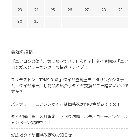
23
24
25
26
27
28
29
30
31
最近の投稿
【エアコンの効き、気になっていませんか？】タイヤ館の「エア
コンガスクリーニング」で快適ドライブ！
ブリヂストン「TPMS B-X1」タイヤ空気圧モニタリングシステ
ム タイヤ館一押し商品の紹介♪タイヤ交換とご一緒にいかがで
すか？
バッテリー・エンジンオイルは価格改定前の今がおすすめ！
タイヤ館山鼻 ８月限定 下回り防錆・ボディコーティング キ
ャンペーン実施中！！
9/1(火)タイヤ価格改定のお知らせ