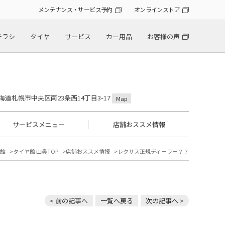
メンテナンス・サービス予約
オンラインストア
チラシ
タイヤ
サービス
カー用品
お客様の声
 北海道札幌市中央区南23条西14丁目3-17
Map
サービスメニュー
店舗おススメ情報
館
タイヤ館 山鼻TOP
店舗おススメ情報
レクサス正規ディーラー？？
< 前の記事へ
一覧へ戻る
次の記事へ >