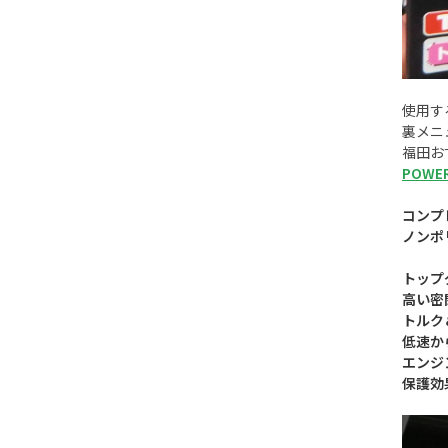
使用す
裏メニ
福田お
POWE
コンプ
ノンポ
トップ
高い密
トルク
低速か
エンジ
保護効