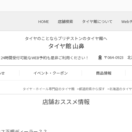
HOME
店舗検索
タイヤ館について
Web
タイヤのことならブリヂストンのタイヤ館へ
タイヤ館 山鼻
〒064-0923
:30 ※24時間受付可能なWEB予約も是非ご利用ください！
らせ
イベント・クーポン
商品情報
タイヤ・ホイール専門店のタイヤ館
都道府県から探す
北海道のタイヤ
店舗おススメ情報
サス正規ディーラー？？