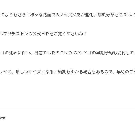
ＸＩよりもさらに様々な路面でのノイズ抑制が進化、摩耗寿命もＧＲ-Ｘ
はブリヂストンの公式ＨＰをご覧くださいね！
ＸⅡの発表に伴い、当店ではＲＥＧＮＯ ＧＸ-ＸⅡの早期予約も受付して
サイズ、珍しいサイズになると納期も掛かる場合もあるので、早めのご
宮内