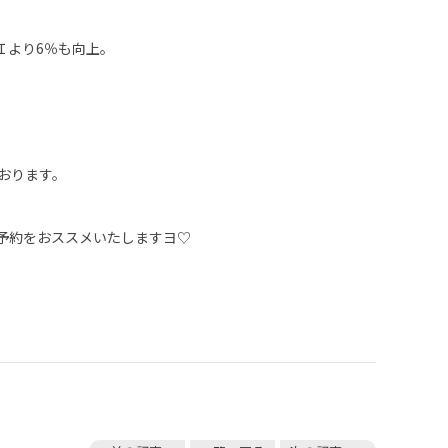
Ｉより6％も向上。
おります。
予約をおススメいたしますヨ♡