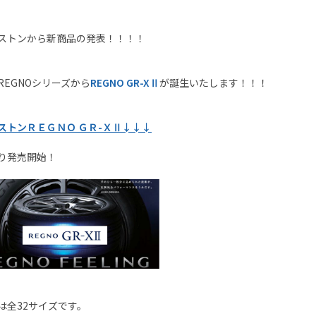
ストンから新商品の発表！！！！
REGNOシリーズから
REGNO GR-XⅡ
が誕生いたします！！！
ストンＲＥＧＮＯ ＧＲ-ＸⅡ↓↓↓
り発売開始！
は全32サイズです。