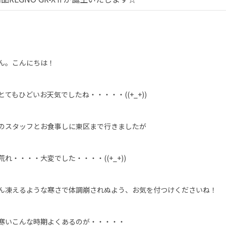
ん。こんにちは！
とてもひどいお天気でしたね・・・・・((+_+))
のスタッフとお食事しに東区まで行きましたが
荒れ・・・・大変でした・・・・((+_+))
ん凍えるような寒さで体調崩されぬよう、お気を付つけくださいね！
寒いこんな時期よくあるのが・・・・・