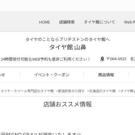
HOME
店舗検索
タイヤ館について
Web
タイヤのことならブリヂストンのタイヤ館へ
タイヤ館 山鼻
〒064-0923
:30 ※24時間受付可能なWEB予約も是非ご利用ください！
らせ
イベント・クーポン
商品情報
タイヤ・ホイール専門店のタイヤ館
都道府県から探す
北海道のタイヤ館
タイヤ館 
店舗おススメ情報
品REGNO GR-XⅡが誕生いたします☆