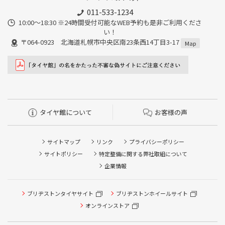
011-533-1234
10:00～18:30 ※24時間受付可能なWEB予約も是非ご利用くださ
い！
〒064-0923 北海道札幌市中央区南23条西14丁目3-17
Map
タイヤ館について
お客様の声
サイトマップ
リンク
プライバシーポリシー
サイトポリシー
特定整備に関する弊社取組について
企業情報
ブリヂストンタイヤサイト
ブリヂストンホイールサイト
タイヤ点検・安全点検/タイヤ履き替え/オイル交換/その他
ピット作業の予約
オンラインストア
クローク契約会員専用タイヤ履き替え※タイヤ履き替えを