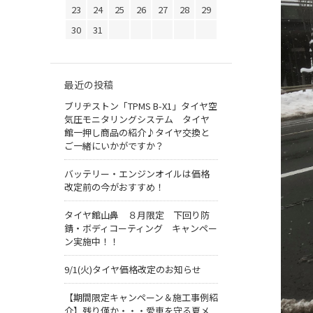
23
24
25
26
27
28
29
30
31
最近の投稿
ブリヂストン「TPMS B-X1」タイヤ空
気圧モニタリングシステム タイヤ
館一押し商品の紹介♪タイヤ交換と
ご一緒にいかがですか？
バッテリー・エンジンオイルは価格
改定前の今がおすすめ！
タイヤ館山鼻 ８月限定 下回り防
錆・ボディコーティング キャンペー
ン実施中！！
9/1(火)タイヤ価格改定のお知らせ
【期間限定キャンペーン＆施工事例紹
介】残り僅か・・・愛車を守る夏メ