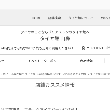
HOME
店舗検索
タイヤ館について
Web
タイヤのことならブリヂストンのタイヤ館へ
タイヤ館 山鼻
〒064-0923
:30 ※24時間受付可能なWEB予約も是非ご利用ください！
らせ
イベント・クーポン
商品情報
ヤ・ホイール専門店のタイヤ館
都道府県から探す
北海道のタイヤ館
タイヤ館 山鼻TO
店舗おススメ情報
溶けて夜凍る、ブラックアイスバーンに注意！