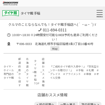
タイヤ館 手稲
クルマのことならなんでも！タイヤ館手稲店へ(｀・ω・´)ゞ
011-694-0311
10:00～18:30 ※24時間受付可能なWEB予約も是非ご利用くださ
い！
〒006-0033 北海道札幌市手稲区稲穂3条3丁目10番40号
Map
都
北
店
タ
道
海
舗
イ
タイヤ・
府
道
お
『ご成約タイヤ続々入荷中！』『空気圧セ
ヤ
ホイール
県
の
ス
ンサーお取付け！』 ＃手稲 ＃札幌 ＃
館
専門店の
か
タ
ス
プレイス ＃アライメント ＃車検 ＃オ
手
タイヤ館
ら
イ
メ
イル交換
稲
探
ヤ
情
TOP
す
館
報
店舗おススメ情報
< 前の記事へ
一覧へ戻る
次の記事へ >