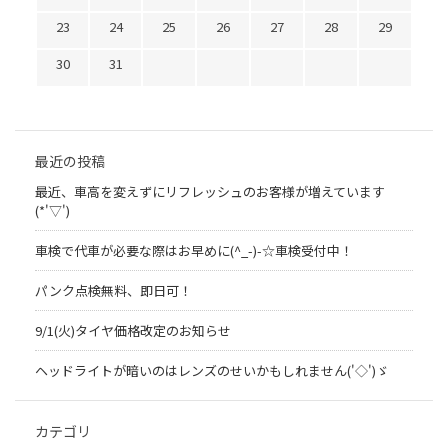
23
24
25
26
27
28
29
30
31
最近の投稿
最近、車高を変えずにリフレッシュのお客様が増えています
(*'▽')
車検で代車が必要な際はお早めに(^_-)-☆車検受付中！
パンク点検無料、即日可！
9/1(火)タイヤ価格改定のお知らせ
ヘッドライトが暗いのはレンズのせいかもしれません('◇')ゞ
カテゴリ