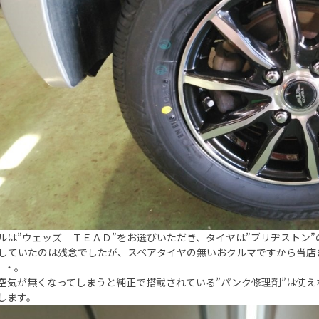
ルは”ウェッズ ＴＥＡＤ”をお選びいただき、タイヤは”ブリヂストン”
していたのは残念でしたが、スペアタイヤの無いおクルマですから当店
゜・。
空気が無くなってしまうと純正で搭載されている”パンク修理剤”は使え
します。