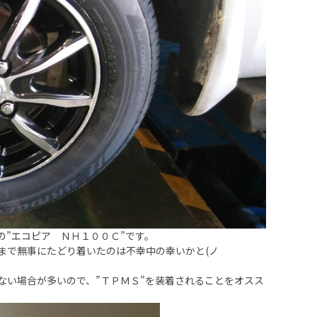
の”エコピア ＮＨ１００Ｃ”です。
まで無事にたどり着いたのは不幸中の幸いかと(ノ
ない場合が多いので、”ＴＰＭＳ”を装着されることをオスス