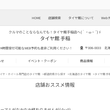
HOME
店舗検索
タイヤ館について
Web
クルマのことならなんでも！タイヤ館手稲店へ(｀・ω・´)ゞ
タイヤ館 手稲
〒006-0033
30 ※24時間受付可能なWEB予約も是非ご利用ください！
らせ
イベント・クーポン
商品情報
イヤ・ホイール専門店のタイヤ館
都道府県から探す
北海道のタイヤ館
タイヤ館 手稲
店舗おススメ情報
ーアルがなかなか終わりませんが(;^ω^)