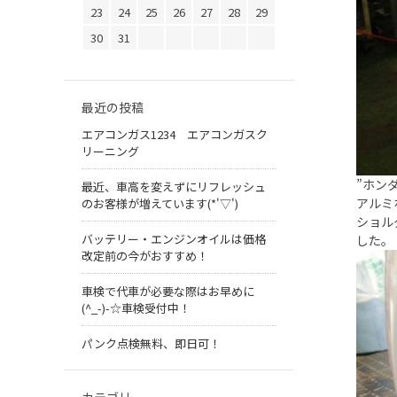
23
24
25
26
27
28
29
30
31
最近の投稿
エアコンガス1234 エアコンガスク
リーニング
”ホン
最近、車高を変えずにリフレッシュ
アルミ
のお客様が増えています(*'▽')
ショル
バッテリー・エンジンオイルは価格
した。
改定前の今がおすすめ！
車検で代車が必要な際はお早めに
(^_-)-☆車検受付中！
パンク点検無料、即日可！