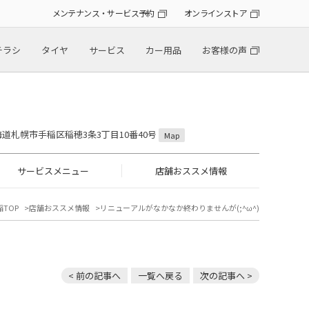
メンテナンス・サービス予約
オンラインストア
チラシ
タイヤ
サービス
カー用品
お客様の声
 北海道札幌市手稲区稲穂3条3丁目10番40号
Map
サービスメニュー
店舗おススメ情報
TOP
店舗おススメ情報
リニューアルがなかなか終わりませんが(;^ω^)
< 前の記事へ
一覧へ戻る
次の記事へ >