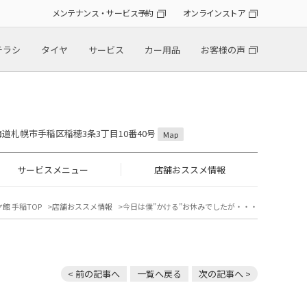
メンテナンス・サービス予約
オンラインストア
チラシ
タイヤ
サービス
カー用品
お客様の声
 北海道札幌市手稲区稲穂3条3丁目10番40号
Map
サービスメニュー
店舗おススメ情報
館 手稲TOP
店舗おススメ情報
今日は僕”かける”お休みでしたが・・・
< 前の記事へ
一覧へ戻る
次の記事へ >