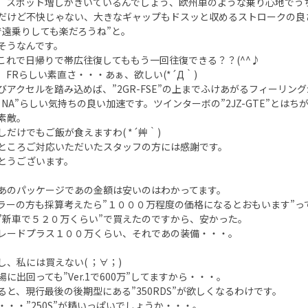
、スポット増しがきいているんでしょう、欧州車のような乗り心地でう
だけど不快じゃない、大きなギャップもドスッと収めるストロークの良
で遠乗りしても楽だろうね”と。
そうなんです。
これで日帰りで帯広往復してももう一回往復できる？？(^^♪
、FRらしい素直さ・・・あぁ、欲しい(*´Д｀)
びアクセルを踏み込めば、”2GR-FSE”の上までふけあがるフィーリン
5L NA”らしい気持ちの良い加速です。ツインターボの”2JZ-GTE”と
素敵。
しだけでもご飯が食えますわ( *´艸｀)
ところご対応いただいたスタッフの方には感謝です。
とうございます。
あのパッケージであの金額は安いのはわかってます。
ラーの方も採算考えたら”１０００万程度の価格になるとおもいます”っ
”新車で５２０万くらい”で買えたのですから、安かった。
レードプラス１００万くらい、それであの装備・・・。
し、私には買えない( ；∀；)
場に出回っても”Ver.1で600万”してますから・・・。
ると、現行最後の後期型にある”350RDS”が欲しくなるわけです。
・・・”250S”が精いっぱいでしょうか・・・。