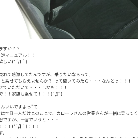
ますか？？
６速マニュアル！！”
しい(*´Д｀)
見れて感激してたんですが、乗りたいなぁって。
っと乗せてもらえませんか？”って聞いてみたら・・・なんとっ！！！
せていただいて・・・しかも！！！
で！！家族も乗せて！！！( ﾟДﾟ)
ろんいいですよっ”て
方は本日一人だけとのことで、カローラさんの営業さんが一緒に乗って
想ですが、一言でいうと・・・
！！！(*´Д｀)！！！
す。