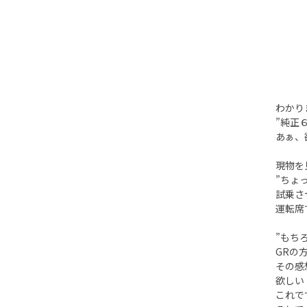
わかり
”純正
あぁ、欲
現物を
”ちょ
試乗さ
運転席
”もち
GRの
その感
欲しい
これで