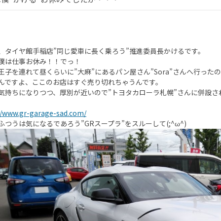
、タイヤ館手稲店”同じ愛車に長く乗ろう”推進委員長かけるです。
僕は仕事お休み！！でっ！
王子を連れて昼くらいに”大麻”にあるパン屋さん”Sora”さんへ行ったの
んですよ、ここのお店はすぐ売り切れちゃうんです。
気持ちになりつつ、厚別が近いので”トヨタカローラ札幌”さんに併設されて
//www.gr-garage-sad.com/
ふつうは気になるであろう”GRスープラ”をスルーして(;^ω^)