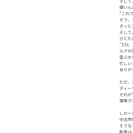
そして
硬いん
”これ
そう、
きっと
そして
ひとた
”3.
ルクが
空ぶか
忙しい
ありが
ただ、
ディー
それが
標準グ
しか～
中古市
そうな
新車は