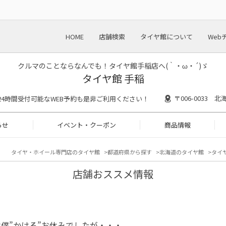
HOME
店舗検索
タイヤ館について
Web
クルマのことならなんでも！タイヤ館手稲店へ(｀・ω・´)ゞ
タイヤ館 手稲
〒006-0033
30 ※24時間受付可能なWEB予約も是非ご利用ください！
らせ
イベント・クーポン
商品情報
タイヤ・ホイール専門店のタイヤ館
都道府県から探す
北海道のタイヤ館
タイヤ
店舗おススメ情報
僕”かける”お休みでしたが・・・