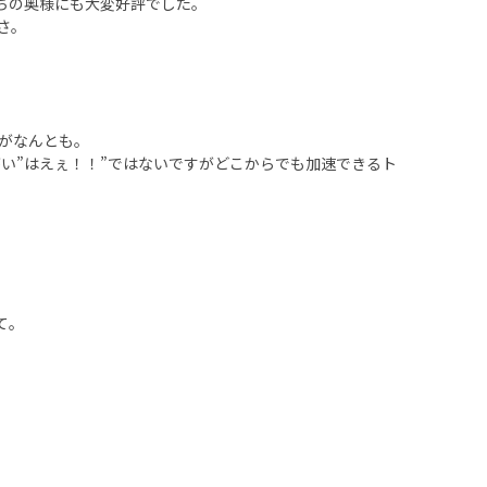
ちの奥様にも大変好評でした。
さ。
グがなんとも。
はちがい”はえぇ！！”ではないですがどこからでも加速できるト
て。