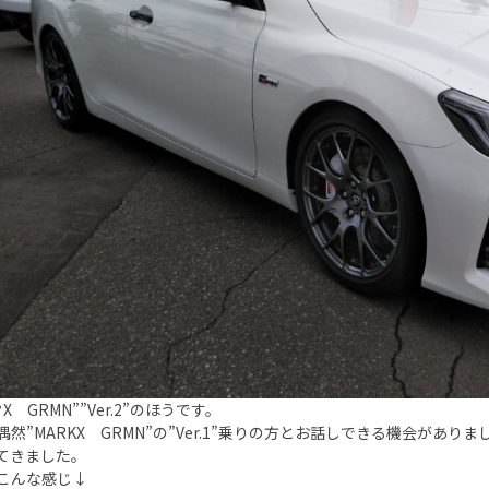
X GRMN””Ver.2”のほうです。
偶然”MARKX GRMN”の”Ver.1”乗りの方とお話しできる機会があ
てきました。
こんな感じ↓