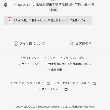
〒006-0033 北海道札幌市手稲区稲穂3条3丁目10番40号
Map
タイヤ館について
お客様の声
サイトマップ
リンク
プライバシーポリシー
サイトポリシー
特定整備に関する弊社取組について
企業情報
タイヤ点検・安全点検/タイヤ履き替え/オイル交換/その他
ブリヂストンタイヤサイト
ブリヂストンホイールサイト
ピット作業の予約
オンラインストア
クローク契約会員専用タイヤ履き替え※タイヤ履き替えを
希望のクローク契約会員の方はこちらを選択ください
Copyright © 2024 Bridgestone Retail Co.,Ltd. All rights Reserved.
本日のタイヤ履き替え順番待ち予約 ※クローク契約会員の