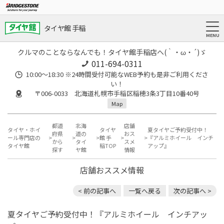
タイヤ館 手稲
クルマのことならなんでも！タイヤ館手稲店へ(｀・ω・´)ゞ
011-694-0311
10:00～18:30 ※24時間受付可能なWEB予約も是非ご利用くださ
い！
〒006-0033 北海道札幌市手稲区稲穂3条3丁目10番40号
Map
都道
北海
店舗
タイヤ・ホイ
タイヤ
夏タイヤご予約受付中！
府県
道の
おス
ール専門店の
館 手
『アルミホイール インチ
から
タイ
スメ
タイヤ館
稲TOP
アップ』
探す
ヤ館
情報
店舗おススメ情報
< 前の記事へ
一覧へ戻る
次の記事へ >
夏タイヤご予約受付中！『アルミホイール インチアッ