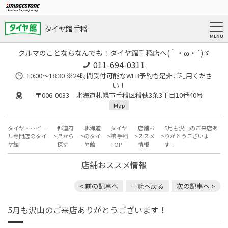
タイヤ館 手稲
クルマのことならなんでも！タイヤ館手稲店へ(｀・ω・´)ゞ
011-694-0311
10:00～18:30 ※24時間受付可能なWEB予約も是非ご利用くださ
い！
〒006-0033 北海道札幌市手稲区稲穂3条3丁目10番40号
Map
タイヤ・ホイー
都道府
北海道
タイヤ
店舗お
5月も沢山のご来店あ
ル専門店のタイ
県から
のタイ
館 手稲
ススメ
りがとうございま
ヤ館
探す
ヤ館
TOP
情報
す！
店舗おススメ情報
< 前の記事へ
一覧へ戻る
次の記事へ >
5月も沢山のご来店ありがとうございます！