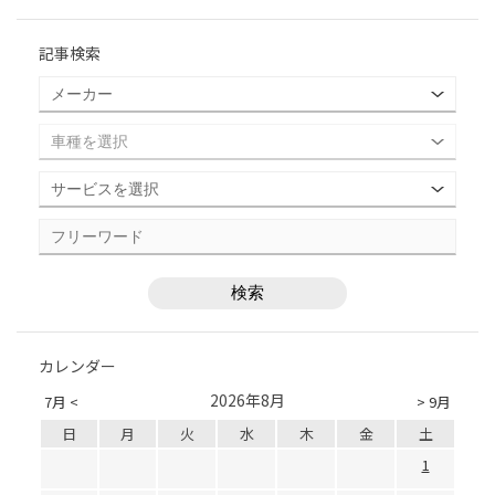
記事検索
カレンダー
2026年8月
7月 <
> 9月
日
月
火
水
木
金
土
1