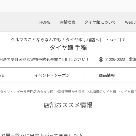
HOME
店舗検索
タイヤ館について
Web
クルマのことならなんでも！タイヤ館手稲店へ(｀・ω・´)ゞ
タイヤ館 手稲
〒006-0033
30 ※24時間受付可能なWEB予約も是非ご利用ください！
らせ
イベント・クーポン
商品情報
タイヤ・ホイール専門店のタイヤ館
都道府県から探す
北海道のタイヤ館
タイヤ館 
店舗おススメ情報
イヤ展示徐々に出来上がってきました♪