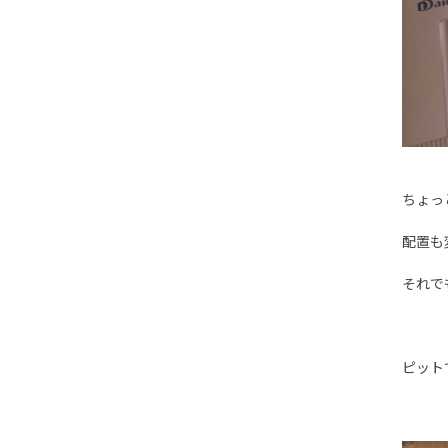
ちょっ
配置も
それで
ピット