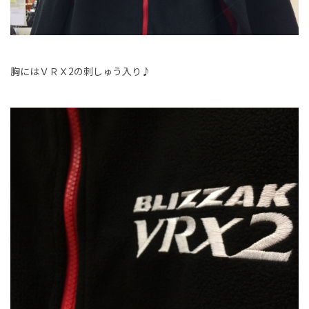
胸にはＶＲＸ2の刺しゅう入り♪