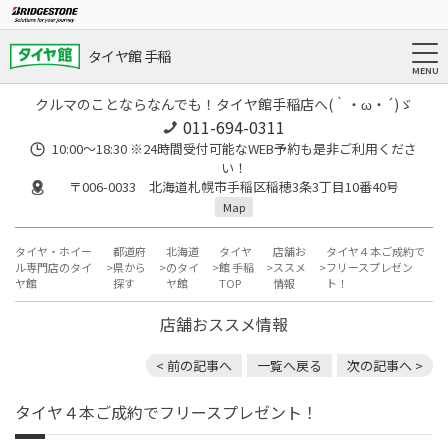
タイヤ館 手稲
クルマのことならなんでも！タイヤ館手稲店へ(｀・ω・´)ゞ
011-694-0311
10:00～18:30 ※24時間受付可能なWEB予約も是非ご利用くださ
い！
〒006-0033 北海道札幌市手稲区稲穂3条3丁目10番40号
Map
タイヤ・ホイー
都道府
北海道
タイヤ
店舗お
タイヤ４本ご成約で
ル専門店のタイ
県から
のタイ
館 手稲
ススメ
フリースプレゼン
ヤ館
探す
ヤ館
TOP
情報
ト！
店舗おススメ情報
< 前の記事へ
一覧へ戻る
次の記事へ >
タイヤ４本ご成約でフリースプレゼント！