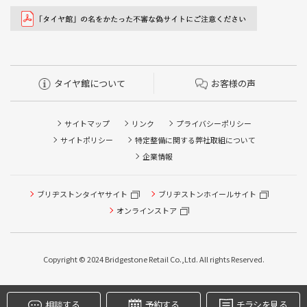
タイヤ館について
お客様の声
サイトマップ
リンク
プライバシーポリシー
サイトポリシー
特定整備に関する弊社取組について
企業情報
タイヤ点検・安全点検/タイヤ履き替え/オイル交換/その他
ブリヂストンタイヤサイト
ブリヂストンホイールサイト
ピット作業の予約
オンラインストア
クローク契約会員専用タイヤ履き替え※タイヤ履き替えを
希望のクローク契約会員の方はこちらを選択ください
Copyright © 2024 Bridgestone Retail Co.,Ltd. All rights Reserved.
本日のタイヤ履き替え順番待ち予約 ※クローク契約会員の
方はご利用いただけません
相談する
予約する
チラシを見る