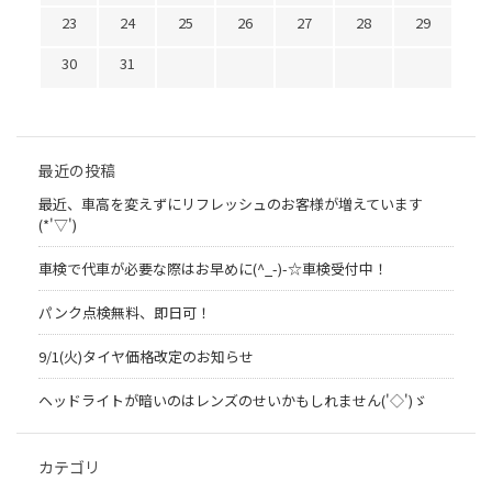
23
24
25
26
27
28
29
30
31
最近の投稿
最近、車高を変えずにリフレッシュのお客様が増えています
(*'▽')
車検で代車が必要な際はお早めに(^_-)-☆車検受付中！
パンク点検無料、即日可！
9/1(火)タイヤ価格改定のお知らせ
ヘッドライトが暗いのはレンズのせいかもしれません('◇')ゞ
カテゴリ