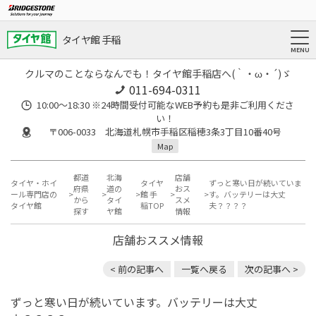
タイヤ館 手稲
クルマのことならなんでも！タイヤ館手稲店へ(｀・ω・´)ゞ
011-694-0311
10:00～18:30 ※24時間受付可能なWEB予約も是非ご利用くださ
い！
〒006-0033 北海道札幌市手稲区稲穂3条3丁目10番40号
Map
都道
北海
店舗
タイヤ・ホイ
タイヤ
ずっと寒い日が続いていま
府県
道の
おス
ール専門店の
館 手
す。バッテリーは大丈
から
タイ
スメ
タイヤ館
稲TOP
夫？？？？
探す
ヤ館
情報
店舗おススメ情報
< 前の記事へ
一覧へ戻る
次の記事へ >
ずっと寒い日が続いています。バッテリーは大丈