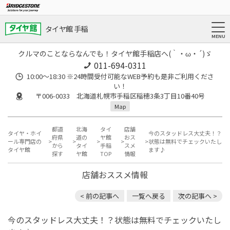
タイヤ館 手稲
クルマのことならなんでも！タイヤ館手稲店へ(｀・ω・´)ゞ
011-694-0311
10:00～18:30 ※24時間受付可能なWEB予約も是非ご利用くださ
い！
〒006-0033 北海道札幌市手稲区稲穂3条3丁目10番40号
Map
都道
北海
タイ
店舗
タイヤ・ホイ
今のスタッドレス大丈夫！？
府県
道の
ヤ館
おス
ール専門店の
状態は無料でチェックいたし
から
タイ
手稲
スメ
タイヤ館
ます♪
探す
ヤ館
TOP
情報
店舗おススメ情報
< 前の記事へ
一覧へ戻る
次の記事へ >
今のスタッドレス大丈夫！？状態は無料でチェックいたし