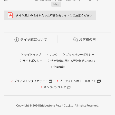
Map
タイヤ館について
お客様の声
サイトマップ
リンク
プライバシーポリシー
サイトポリシー
特定整備に関する弊社取組について
企業情報
タイヤ点検・安全点検/タイヤ履き替え/オイル交換/その他
ブリヂストンタイヤサイト
ブリヂストンホイールサイト
ピット作業の予約
オンラインストア
クローク契約会員専用タイヤ履き替え※タイヤ履き替えを
希望のクローク契約会員の方はこちらを選択ください
Copyright © 2024 Bridgestone Retail Co.,Ltd. All rights Reserved.
本日のタイヤ履き替え順番待ち予約 ※クローク契約会員の
方はご利用いただけません