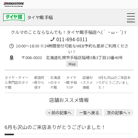
タイヤ館 手稲
クルマのことならなんでも！タイヤ館手稲店へ(｀・ω・´)ゞ
011-694-0311
10:00～18:30 ※24時間受付可能なWEB予約も是非ご利用くださ
い！
〒006-0033 北海道札幌市手稲区稲穂3条3丁目10番40号
Map
タイヤ・ホイー
都道府
北海道
タイヤ
店舗お
6月も沢山のご来店あ
ル専門店のタイ
県から
のタイ
館 手稲
ススメ
りがとうございまし
ヤ館
探す
ヤ館
TOP
情報
た！
店舗おススメ情報
< 前の記事へ
一覧へ戻る
次の記事へ >
6月も沢山のご来店ありがとうございました！