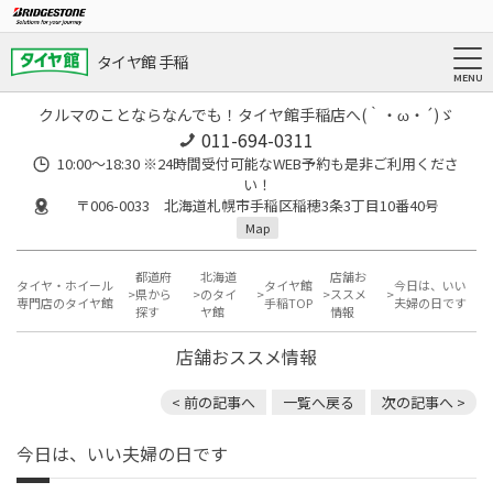
タイヤ館 手稲
クルマのことならなんでも！タイヤ館手稲店へ(｀・ω・´)ゞ
011-694-0311
10:00～18:30 ※24時間受付可能なWEB予約も是非ご利用くださ
い！
〒006-0033 北海道札幌市手稲区稲穂3条3丁目10番40号
Map
都道府
北海道
店舗お
タイヤ・ホイール
タイヤ館
今日は、いい
県から
のタイ
ススメ
専門店のタイヤ館
手稲TOP
夫婦の日です
探す
ヤ館
情報
店舗おススメ情報
< 前の記事へ
一覧へ戻る
次の記事へ >
今日は、いい夫婦の日です