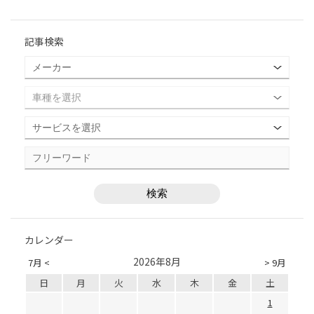
記事検索
カレンダー
2026年8月
7月 <
> 9月
日
月
火
水
木
金
土
1