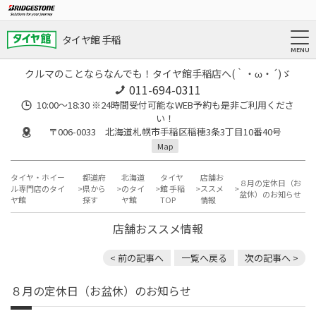
タイヤ館 手稲
クルマのことならなんでも！タイヤ館手稲店へ(｀・ω・´)ゞ
011-694-0311
10:00～18:30 ※24時間受付可能なWEB予約も是非ご利用くださ
い！
〒006-0033 北海道札幌市手稲区稲穂3条3丁目10番40号
Map
タイヤ・ホイー
都道府
北海道
タイヤ
店舗お
８月の定休日（お
ル専門店のタイ
県から
のタイ
館 手稲
ススメ
盆休）のお知らせ
ヤ館
探す
ヤ館
TOP
情報
店舗おススメ情報
< 前の記事へ
一覧へ戻る
次の記事へ >
８月の定休日（お盆休）のお知らせ