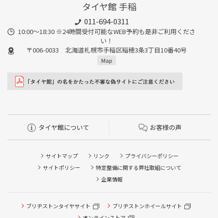
タイヤ館 手稲
011-694-0311
10:00～18:30 ※24時間受付可能なWEB予約も是非ご利用くださ
い！
〒006-0033 北海道札幌市手稲区稲穂3条3丁目10番40号
Map
タイヤ館について
お客様の声
サイトマップ
リンク
プライバシーポリシー
サイトポリシー
特定整備に関する弊社取組について
企業情報
ブリヂストンタイヤサイト
ブリヂストンホイールサイト
タイヤ点検・安全点検/タイヤ履き替え/オイル交換/その他
ピット作業の予約
オンラインストア