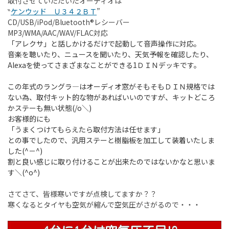
取付させていただいたオーディオは
‶
ケンウッド Ｕ３４２ＢＴ
”
CD/USB/iPod/Bluetooth®レシーバー
MP3/WMA/AAC/WAV/FLAC対応
「アレクサ」と話しかけるだけで起動して音声操作に対応。
音楽を聴いたり、ニュースを聞いたり、天気予報を確認したり、
Alexaを使ってさまざまなことができる1ＤＩＮデッキです。
この年式のラングラ―はオーディオ窓がそもそもＤＩＮ規格では
ない為、取付キット的な物があればいいのですが、キットどころ
かステーも無い状態(/o＼)
お客様的にも
「うまくつけてもらえたら取付方法は任せます」
との事でしたので、汎用ステーと樹脂板を加工して装着いたしま
した(^－^)
割と良い感じに取り付けることが出来たのではないかなと思いま
す＼(^o^)
さてさて、皆様寒いですが点検してますか？？
寒くなるとタイヤも空気が縮んで空気圧がさがるので・・・