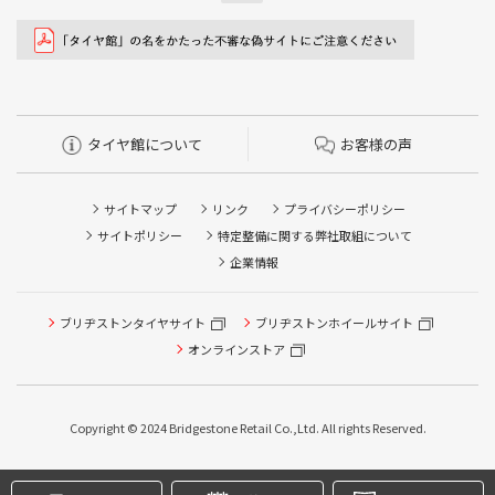
タイヤ館について
お客様の声
サイトマップ
リンク
プライバシーポリシー
サイトポリシー
特定整備に関する弊社取組について
企業情報
ブリヂストンタイヤサイト
ブリヂストンホイールサイト
タイヤ点検・安全点検/タイヤ履き替え/オイル交換/その他
ピット作業の予約
オンラインストア
クローク契約会員専用タイヤ履き替え※タイヤ履き替えを
希望のクローク契約会員の方はこちらを選択ください
Copyright © 2024 Bridgestone Retail Co.,Ltd. All rights Reserved.
本日のタイヤ履き替え順番待ち予約 ※クローク契約会員の
方はご利用いただけません