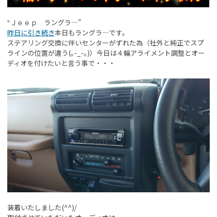
‶Ｊｅｅｐ ラングラ―”
昨日に引き続き
本日もラングラ―です。
ステアリング交換に伴いセンターがずれた為（社外と純正でスプ
ラインの位置が違う(｡-_-｡)）今日は４輪アライメント調整とオー
ディオを付けたいと言う事で・・・
装着いたしました(^^)/