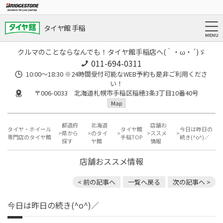
タイヤ館 手稲
クルマのことならなんでも！タイヤ館手稲店へ(｀・ω・´)ゞ
011-694-0311
10:00～18:30 ※24時間受付可能なWEB予約も是非ご利用くださ
い！
〒006-0033 北海道札幌市手稲区稲穂3条3丁目10番40号
Map
都道府
北海道
店舗お
タイヤ・ホイール
タイヤ館
今日は昨日の
県から
のタイ
ススメ
専門店のタイヤ館
手稲TOP
続き(^o^)／
探す
ヤ館
情報
店舗おススメ情報
< 前の記事へ
一覧へ戻る
次の記事へ >
今日は昨日の続き(^o^)／