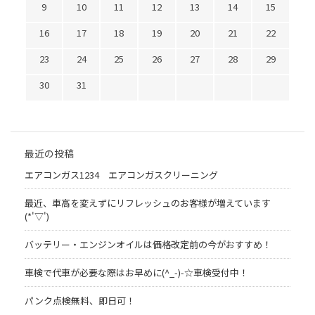
9
10
11
12
13
14
15
16
17
18
19
20
21
22
23
24
25
26
27
28
29
30
31
最近の投稿
エアコンガス1234 エアコンガスクリーニング
最近、車高を変えずにリフレッシュのお客様が増えています
(*'▽')
バッテリー・エンジンオイルは価格改定前の今がおすすめ！
車検で代車が必要な際はお早めに(^_-)-☆車検受付中！
パンク点検無料、即日可！