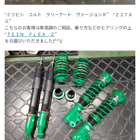
‶ミツビシ コルト ラリーアート ヴァージョンＲ” ‶Ｚ２７Ａ
Ｇ”
こちらのお客様は車高調のご相談、乗り方などのヒアリングの上
‶
ＴＥＩＮ ＦＬＥＸ Ｚ
”
をお選びいただきました(^^)/