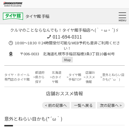
タイヤ館 手稲
クルマのことならなんでも！タイヤ館手稲店へ(｀・ω・´)ゞ
011-694-0311
10:00～18:30 ※24時間受付可能なWEB予約も是非ご利用くださ
い！
〒006-0033 北海道札幌市手稲区稲穂3条3丁目10番40号
Map
都道府
北海道
店舗お
タイヤ・ホイール
タイヤ館
意外とねらい目
県から
のタイ
ススメ
専門店のタイヤ館
手稲TOP
かも(*´ω｀)
探す
ヤ館
情報
店舗おススメ情報
< 前の記事へ
一覧へ戻る
次の記事へ >
意外とねらい目かも(*´ω｀)