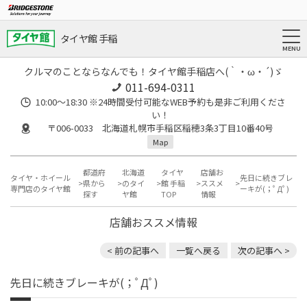
タイヤ館 手稲
クルマのことならなんでも！タイヤ館手稲店へ(｀・ω・´)ゞ
011-694-0311
10:00～18:30 ※24時間受付可能なWEB予約も是非ご利用くださ
い！
〒006-0033 北海道札幌市手稲区稲穂3条3丁目10番40号
Map
都道府
北海道
タイヤ
店舗お
タイヤ・ホイール
先日に続きブレ
県から
のタイ
館 手稲
ススメ
専門店のタイヤ館
ーキが(；ﾟДﾟ)
探す
ヤ館
TOP
情報
店舗おススメ情報
< 前の記事へ
一覧へ戻る
次の記事へ >
先日に続きブレーキが(；ﾟДﾟ)