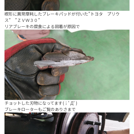
楔形に異常摩耗したブレーキパッドが付いた”トヨタ プリウ
ス” ”ＺＶＷ３０”
リアブレーキの腐食による固着が原因で
チョットした刃物になってます(；ﾟДﾟ)
ブレーキローターもご覧のありさまで