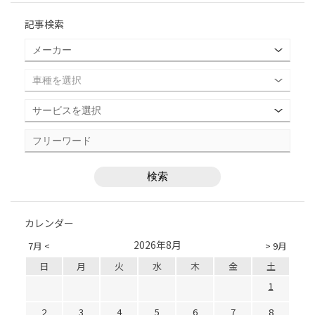
記事検索
カレンダー
2026年8月
7月 <
> 9月
日
月
火
水
木
金
土
1
2
3
4
5
6
7
8