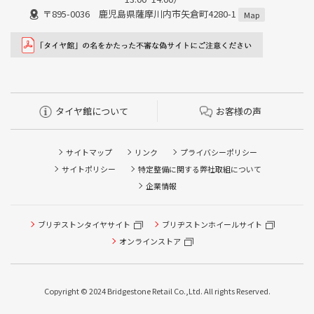
〒895-0036 鹿児島県薩摩川内市矢倉町4280-1
Map
タイヤ館について
お客様の声
サイトマップ
リンク
プライバシーポリシー
サイトポリシー
特定整備に関する弊社取組について
企業情報
タイヤ点検・安全点検/タイヤ履き替え/オイル交換/その他
ブリヂストンタイヤサイト
ブリヂストンホイールサイト
ピット作業の予約
オンラインストア
クローク契約会員専用タイヤ履き替え※タイヤ履き替えを
希望のクローク契約会員の方はこちらを選択ください
Copyright © 2024 Bridgestone Retail Co.,Ltd. All rights Reserved.
本日のタイヤ履き替え順番待ち予約 ※クローク契約会員の
方はご利用いただけません