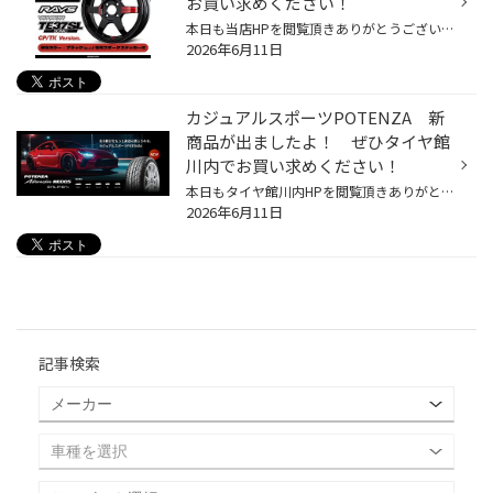
お買い求めください！
本日も当店HPを閲覧頂きありがとうございます。 本日はコクピット・タイヤ館限定カラーTE37SL SONICがお買い得のご案内です！ RAYS TE37SL SONIC 限定1セット限りで超特価でご案内します！サイズ要確認ですよ！ （特価は店頭でのみご案内。お電話での金額お問い合わせはご対応しておりませんが在庫...
2026年6月11日
カジュアルスポーツPOTENZA 新
商品が出ましたよ！ ぜひタイヤ館
川内でお買い求めください！
本日もタイヤ館川内HPを閲覧頂きありがとうございます。 今回はカジュアルスポーツPOTENZA POTENZA Adrenalin RE005 のご紹介です。 普段の街乗りの中で、通勤の中で、もう少し車を操縦している感覚がほしい！ ハイグリップまでは必要ないけれど粋な走りをしたい、見た目をよりスポーティーでスタ...
2026年6月11日
記事検索