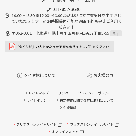
011-857-3636
10:00～18:30 ※12:00～13:00は昼休憩にて作業受付を中断させ
ていただきます ※24時間受付可能なWEB予約も是非ご利用く
ださい！
〒062-0051 北海道札幌市豊平区月寒東1条17丁目5-55
Map
タイヤ館について
お客様の声
サイトマップ
リンク
プライバシーポリシー
サイトポリシー
特定整備に関する弊社取組について
企業情報
タイヤ点検・安全点検/タイヤ履き替え/オイル交換/その他
ブリヂストンタイヤサイト
ブリヂストンホイールサイト
ピット作業の予約
オンラインストア