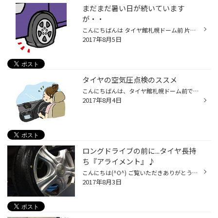
まだまだ暑い日が続いています
が・・
こんにちばんは タイヤ館札幌ドーム前 片山です。 本日は札幌ドームのイベントで遠方からのお客様のご来店が多かった日でした きっかけは・・・タイヤトラブルで急遽・・ 出かける前の点検も忘れずに！ さて 季節的には夏ですが、すでに冬タイヤの展示＆ご案内させて頂いてます。 すでにお知らせ済...
2017年8月5日
タイヤの空気圧点検のススメ
こんにちばんは、タイヤ館札幌ドーム前です。 最近天気が良すぎて 脱水症状気味の片山です。 さて、八月はお出かけが多くなる月ですね！お出かけ前にタイヤの空気圧点検は行っていますか？？ 空気圧点検を怠ってしまうと燃費の悪化、タイヤの寿命低下の原因にもなってしまいます！！ さらに、最近で...
2017年8月4日
ロングドライブの前に...タイヤ長持
ち『アライメント』♪
こんにちは(^O^) ご覧いただきありがとうございます。 もう少しでお盆休みですね♪ 当店、タイヤ館札幌ドーム前はお盆も 絶賛、営業中です！(笑) そんなお盆休み、実家へ帰省したり キャンプに行ったりと使い方は様々だと思いますが お車の遠乗りが増える時期だと思います(^-^) そんな楽しい連休でお...
2017年8月3日