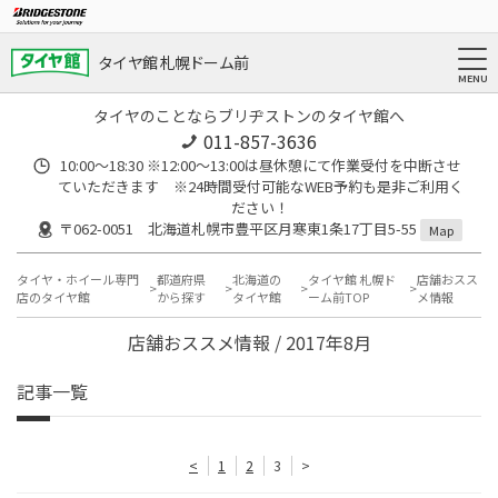
タイヤ館 札幌ドーム前
タイヤのことならブリヂストンのタイヤ館へ
011-857-3636
10:00～18:30 ※12:00～13:00は昼休憩にて作業受付を中断させ
ていただきます ※24時間受付可能なWEB予約も是非ご利用く
ださい！
〒062-0051 北海道札幌市豊平区月寒東1条17丁目5-55
Map
タイヤ・ホイール専門
都道府県
北海道の
タイヤ館 札幌ド
店舗おスス
店のタイヤ館
から探す
タイヤ館
ーム前TOP
メ情報
店舗おススメ情報 / 2017年8月
記事一覧
<
1
2
3
>