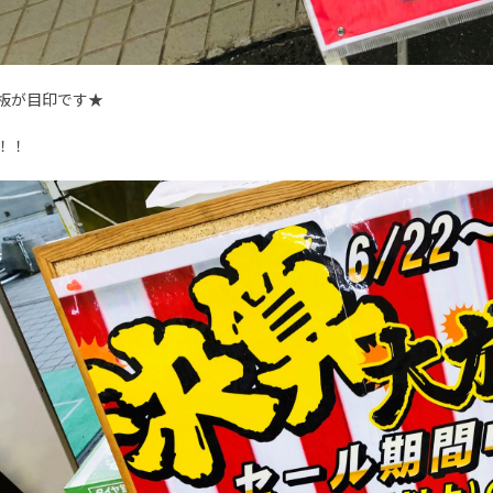
板が目印です★
！！