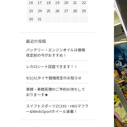
16
17
18
19
20
21
22
23
24
25
26
27
28
29
30
31
最近の投稿
バッテリー・エンジンオイルは価格
改定前の今がおすすめ！
レカロシート試座できます！！
9/1(火)タイヤ価格改定のお知らせ
車検・車検見積のご予約お待ちして
おりま～す★
スイフトスポーツZC33S・HKSマフラ
ー&WedsSportホイール装着！