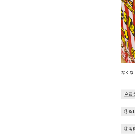
なくな
今買
①8
②消