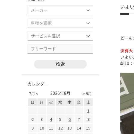
いよ
どーも
決算大
いよ
朝10
カレンダー
2026年8月
7月 <
> 9月
日
月
火
水
木
金
土
1
2
3
4
5
6
7
8
9
10
11
12
13
14
15