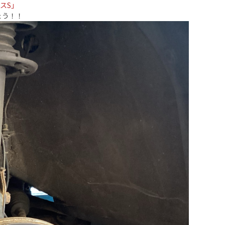
スS」
ょう！！