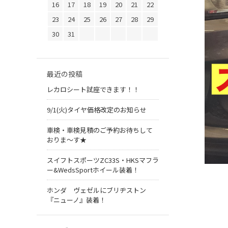
16
17
18
19
20
21
22
23
24
25
26
27
28
29
30
31
最近の投稿
レカロシート試座できます！！
9/1(火)タイヤ価格改定のお知らせ
車検・車検見積のご予約お待ちして
おりま～す★
スイフトスポーツZC33S・HKSマフラ
ー&WedsSportホイール装着！
ホンダ ヴェゼルにブリヂストン
『ニューノ』装着！