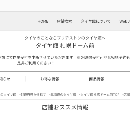
HOME
店舗検索
タイヤ館について
Web
タイヤのことならブリヂストンのタイヤ館へ
タイヤ館 札幌ドーム前
13:00は昼休憩にて作業受付を中断させていただきます ※24時間受付可能なWEB予約も
是非ご利用ください！
知らせ
お得な情報
商品情報
店のタイヤ館
都道府県から探す
北海道のタイヤ館
タイヤ館 札幌ドーム前TOP
店舗
店舗おススメ情報