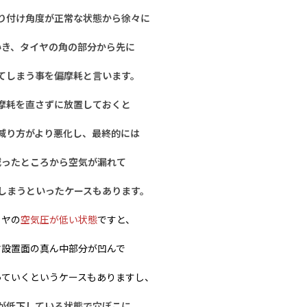
り付け角度が正常な状態から徐々に
いき、タイヤの角の部分から先に
てしまう事を偏摩耗と言います。
摩耗を直さずに放置しておくと
減り方がより悪化し、最終的には
減ったところから空気が漏れて
しまうといったケースもあります。
イヤの
空気圧が低い状態
ですと、
ヤ設置面の真ん中部分が凹んで
っていくというケースもありますし、
が低下している状態で穴ぼこに