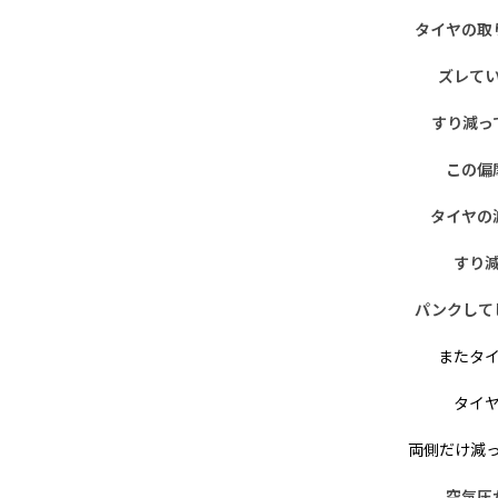
タイヤの取
ズレて
すり減っ
この偏
タイヤの
すり
パンクして
またタ
タイ
両側だけ減
空気圧