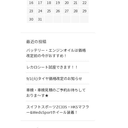
16
17
18
19
20
21
22
23
24
25
26
27
28
29
30
31
最近の投稿
バッテリー・エンジンオイルは価格
改定前の今がおすすめ！
レカロシート試座できます！！
9/1(火)タイヤ価格改定のお知らせ
車検・車検見積のご予約お待ちして
おりま～す★
スイフトスポーツZC33S・HKSマフラ
ー&WedsSportホイール装着！