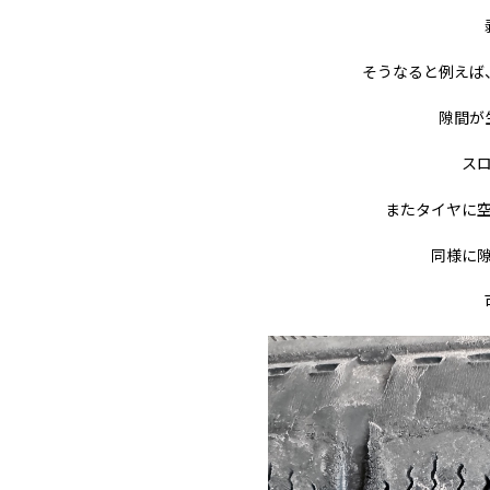
そうなると例えば
隙間が
ス
またタイヤに
同様に