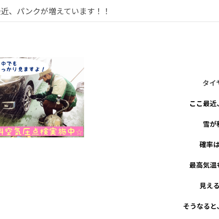
最近、パンクが増えています！！
タイ
ここ最近
雪が
確率
最高気温
見え
そうなると