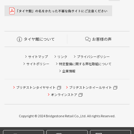
タイヤ館について
お客様の声
サイトマップ
リンク
プライバシーポリシー
サイトポリシー
特定整備に関する弊社取組について
企業情報
タイヤ点検・安全点検/タイヤ履き替え/オイル交換/その他
ブリヂストンタイヤサイト
ブリヂストンホイールサイト
ピット作業の予約
オンラインストア
クローク契約会員専用タイヤ履き替え※タイヤ履き替えを
希望のクローク契約会員の方はこちらを選択ください
Copyright © 2024 Bridgestone Retail Co.,Ltd. All rights Reserved.
本日のタイヤ履き替え順番待ち予約 ※クローク契約会員の
方はご利用いただけません