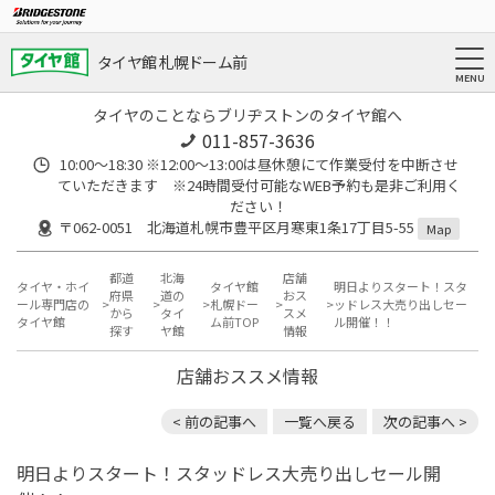
タイヤ館 札幌ドーム前
タイヤのことならブリヂストンのタイヤ館へ
011-857-3636
10:00～18:30 ※12:00～13:00は昼休憩にて作業受付を中断させ
ていただきます ※24時間受付可能なWEB予約も是非ご利用く
ださい！
〒062-0051 北海道札幌市豊平区月寒東1条17丁目5-55
Map
都道
北海
店舗
タイヤ・ホイ
タイヤ館
明日よりスタート！スタ
府県
道の
おス
ール専門店の
札幌ドー
ッドレス大売り出しセー
から
タイ
スメ
タイヤ館
ム前TOP
ル開催！！
探す
ヤ館
情報
店舗おススメ情報
< 前の記事へ
一覧へ戻る
次の記事へ >
明日よりスタート！スタッドレス大売り出しセール開