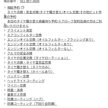
電話番号：
011-857-3636
相談予約
タイヤ点検・安全点検/タイヤ履き替え/オイル交換/その他ピット作
業の予約
本日のタイヤ履き替え順番待ち予約 ※クローク契約会員の方はご利
用いただけません
アライメント測定
エアコンフィルター交換
エンジンオイル交換（オイルフィルター・フラッシングあり）
エンジンオイル交換（オイルフィルターあり）
エンジンオイル交換（オイルフィルターなし）
クルマの安全点検
タイヤの位置交換（タイヤローテーション）
タイヤ点検・タイヤ空気圧充填
タイヤ履き替え（タイヤのみ）
タイヤ履き替え（ホイールあり）
バッテリー交換
ヘッドライトコーティング
ワイパー交換
除菌・消臭
窒素ガス充填
防錆コーティング（ハブ）
防錆コーティング（下回り全防錆）