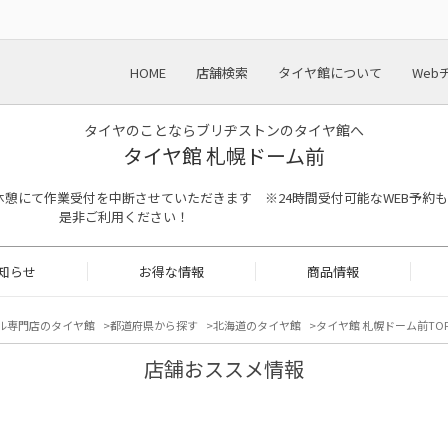
HOME
店舗検索
タイヤ館について
Web
タイヤのことならブリヂストンのタイヤ館へ
タイヤ館 札幌ドーム前
13:00は昼休憩にて作業受付を中断させていただきます ※24時間受付可能なWEB予約も
是非ご利用ください！
知らせ
お得な情報
商品情報
ル専門店のタイヤ館
都道府県から探す
北海道のタイヤ館
タイヤ館 札幌ドーム前TO
店舗おススメ情報