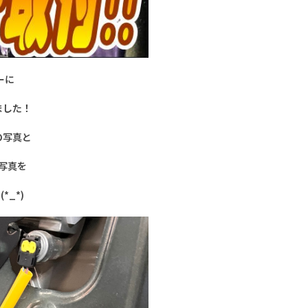
ーに
ました！
の写真と
写真を
_*)