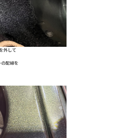
を外して
ーの配線を
！