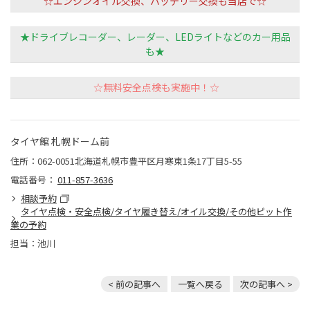
☆エンジンオイル交換、バッテリー交換も当店で☆
★ドライブレコーダー、レーダー、LEDライトなどのカー用品
も★
☆無料安全点検も実施中！☆
タイヤ館 札幌ドーム前
住所：062-0051北海道札幌市豊平区月寒東1条17丁目5-55
電話番号：
011-857-3636
相談予約
タイヤ点検・安全点検/タイヤ履き替え/オイル交換/その他ピット作
業の予約
担当：池川
< 前の記事へ
一覧へ戻る
次の記事へ >