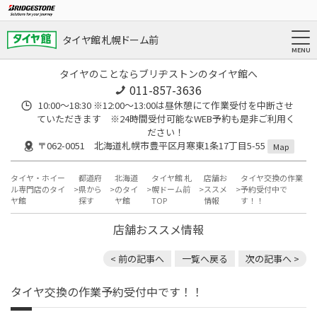
タイヤ館 札幌ドーム前
タイヤのことならブリヂストンのタイヤ館へ
011-857-3636
10:00～18:30 ※12:00～13:00は昼休憩にて作業受付を中断させ
ていただきます ※24時間受付可能なWEB予約も是非ご利用く
ださい！
〒062-0051 北海道札幌市豊平区月寒東1条17丁目5-55
Map
タイヤ・ホイー
都道府
北海道
タイヤ館 札
店舗お
タイヤ交換の作業
ル専門店のタイ
県から
のタイ
幌ドーム前
ススメ
予約受付中で
ヤ館
探す
ヤ館
TOP
情報
す！！
店舗おススメ情報
< 前の記事へ
一覧へ戻る
次の記事へ >
タイヤ交換の作業予約受付中です！！