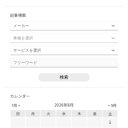
記事検索
カレンダー
2026年8月
7月 <
> 9月
日
月
火
水
木
金
土
1