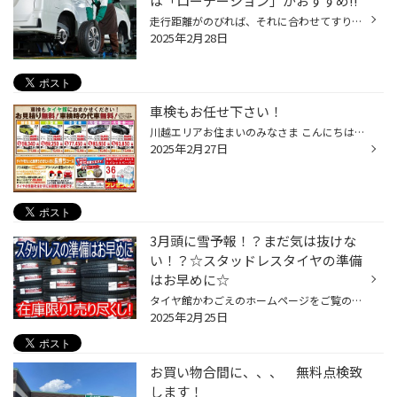
は「ローテーション」がおすすめ!!
走行距離がのびれば、それに合わせてすり減っていくのがタイヤです。経年による劣化が理由になることもありますが、コンスタントに愛車を運転される方の場合は摩耗度合いで交換に至ることが多いのではないかと思います。 消耗部品とわかってはいても、交換にかかる費用を考えればタイヤをできるだけ...
2025年2月28日
車検もお任せ下さい！
川越エリアお住まいのみなさま こんにちは！！ みなさんは愛車の車検の時期をご存じですか？ 車検は自家用乗用車の場合は 初回が3年、2回目以降は2年毎と決まっていますが、 ついつい忘れがち・・・。 車検は有効期間満了日の1か月前から受けられます。 早めの準備と予算建てをおすすめしております...
2025年2月27日
3月頭に雪予報！？まだ気は抜けな
い！？☆スタッドレスタイヤの準備
はお早めに☆
タイヤ館かわごえのホームページをご覧の皆様 こんにちは・こんばんは！ いつもご覧いただきありがとうございます！！ もう2月も終わろうとしていますが、まだ雪予報が付いたり消えたりしています。 スタッドレスタイヤは今年だけでなく、3年から5年ご利用いただけますので、雪予報で慌てる前にスタ...
2025年2月25日
お買い物合間に、、、 無料点検致
します！