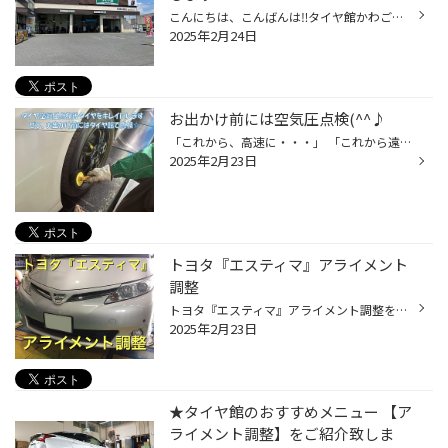
こんにちは、こんばんは‼︎タイヤ館かわごえ店です‼︎ タイヤ館では無料の安全点検をしています 店内でお待ちはもちろん、他にもお待ち頂ける場所が色々あります‼︎ タイヤ館かわごえ店の隣にホームセンターや回転寿司、カフェ等もあります‼︎ 点検が終わり次第ご連絡もできます。 買い物のついでにエア...
2025年2月24日
お出かけ前には空気圧点検(^^♪
「これから、高速に・・・」 「これから遠方に・・・」 オイル交換も大事ですが・・・・ タイヤ空気圧チェックも、かなり×10( ^)o(^ ) 大切です( ^)o(^ ) 空気圧チェックでわかる事、又良くなる事 ・・・・・パンクの可能性(:_;) ※いった先でトラブル (-_-) ・・・・・・・・・・燃費向上 ※意外と燃...
2025年2月23日
トヨタ『エスティマ』アライメント
調整
トヨタ『エスティマ』アライメント調整をいたしました。 ステアリング（ハンドル）交換されて、 ステアリングセンター（ハンドルの中心）がズレてしまった とのことで来店され、アライメントの測定っを致しました。 調整前の測定結果 ステアリングセンター（ハンドルの中心）がズレていましたので ...
2025年2月23日
★タイヤ館のおすすめメニュー 【ア
ライメント調整】をご紹介致しま