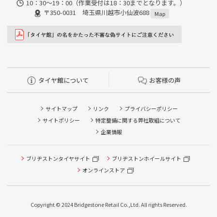
10：30～19：00（作業受付は18：30までとなります。）
〒350-0031 埼玉県川越市小仙波688
Map
タイヤ館について
お客様の声
サイトマップ
リンク
プライバシーポリシー
サイトポリシー
特定整備に関する弊社取組について
企業情報
ブリヂストンタイヤサイト
ブリヂストンホイールサイト
タイヤ点検・安全点検/タイヤ履き替え/オイル交換/その他
ピット作業の予約
オンラインストア
クローク契約会員専用タイヤ履き替え※タイヤ履き替えを
希望のクローク契約会員の方はこちらを選択ください
Copyright © 2024 Bridgestone Retail Co.,Ltd. All rights Reserved.
本日のタイヤ履き替え順番待ち予約 ※クローク契約会員の
方はご利用いただけません