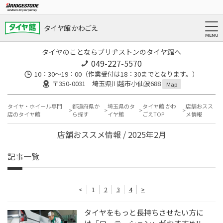
タイヤ館 かわごえ
タイヤのことならブリヂストンのタイヤ館へ
049-227-5570
10：30～19：00（作業受付は18：30までとなります。）
〒350-0031 埼玉県川越市小仙波688
Map
タイヤ・ホイール専門
都道府県か
埼玉県のタ
タイヤ館 かわ
店舗おスス
店のタイヤ館
ら探す
イヤ館
ごえTOP
メ情報
店舗おススメ情報 / 2025年2月
記事一覧
<
1
2
3
4
>
タイヤをもっと長持ちさせたい方に