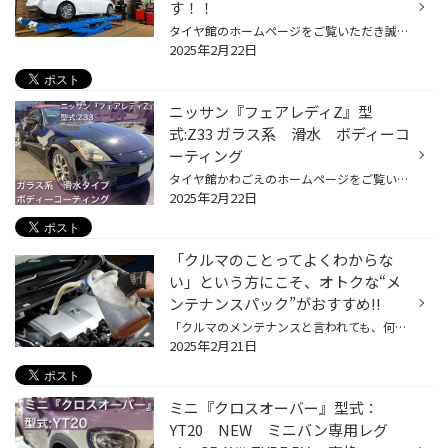
す！！
タイヤ館のホームページをご覧いただき誠にありがとうございます！ 本日は、タイヤ館のおすすめメニュー【アライメント調整】をご紹介致します！ アライメント調整とは タイヤ･ホイールは複雑な構造を持つサスペンションによって支えられています。 車体に対してタイヤ･ホイールが取り付けられる角...
2025年2月22日
ニッサン『フェアレディZ』型
式:Z33 ガラス系 滑水 ボディーコ
ーティング
タイヤ館かわごえのホームページをご覧いただきありがとうございます。 ニッサン『フェアレディZ』型式:Z33 ガラス系 滑水 ボディーコーティングを施工致しました。 ◆洗車 ホコリ、汚れを落としていきます。 洗車が終わりましたら、 磨き作業の準備をいたします。 今回の車両はルーフ（屋根）が幌（...
2025年2月22日
「クルマのことってよくわからな
い」という方にこそ、オトクな“メ
ンテナンスパック”がおすすめ!!
「クルマのメンテナンスと言われても、何をすればいいのかよくわからない」というのが本音の方はいらっしゃいませんか？ メンテナンスってどうすればいいんだろうとお悩みでしたら、ぜひ当店におまかせください。 当店では、確かな経験と技術力を持ったスタッフが手厚くサポートし、しかもとてもお...
2025年2月21日
ミニ『クロスオーバー』型式：
YT20 NEW ミニバン専用レグ