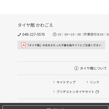
タイヤ館 かわごえ
049-227-5570
10：30～19：00（作業受付は18
タイヤ館について
サイトマップ
リンク
タイヤ点検・安全点検/タイヤ履き替え/オイル交換/その
ブリヂストンタイヤサイト
クローク契約会員専用タイヤ履き替え※タイヤ履き替えを
本日のタイヤ履き替え順番待ち予約 ※クローク契約会員