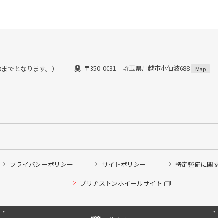
〒350-0031 埼玉県川越市小仙波688
：30までとなります。）
Map
プライバシーポリシー
サイトポリシー
特定整備に関
他ピット作業の予約
ブリヂストンホイールサイト
希望のクローク契約会員の方はこちらを選択ください
の方はご利用いただけません
Copyright © 2024 Bridgestone Retail Co.,Ltd. All rights Reserved.