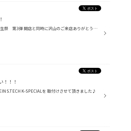
！
昨日から、始まりました25周年誕生祭 第3弾 開店と同時に沢山のご来店ありがとうございます！！ また、台風が接近してるみたいですね・・・ ですが、元気に営業してますよー！！ さてさて、本日はダウンサスの取り付けとラテラルロッドの取り付けでございます！！ クルマは・・・スズキ エブリイ...
い！！！
 S.TECH K-SPECIALを 取付けさせて頂きました♪