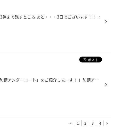
タイヤ館生誕25周年 誕生祭 第3弾まで残すところ あと・・・3日でございます！！ 8/27（土）～9/4（日）まで、まるまる1週間ドドーンと開催します！！ ご来店されたお子様には、花火とお菓子のプレゼントをさしあげます！！ 週末は、ご家族でタイヤ館かわごえへＧＯ！！ 皆様のご来店お待ちしてお...
今回は、タイヤ館の新メニュー「防錆アンダーコート」をご紹介しまーす！！ 防錆アンダーコートとは、クルマの下回りがサビてしまうのを止めてあげよう。という作業でございます。 クルマの裏側なんて滅多に見ることありませんよね？ 特にサビが出やすいのは、マフラー廻り、ハブ廻りです。 あと、...
<
1
2
3
4
>