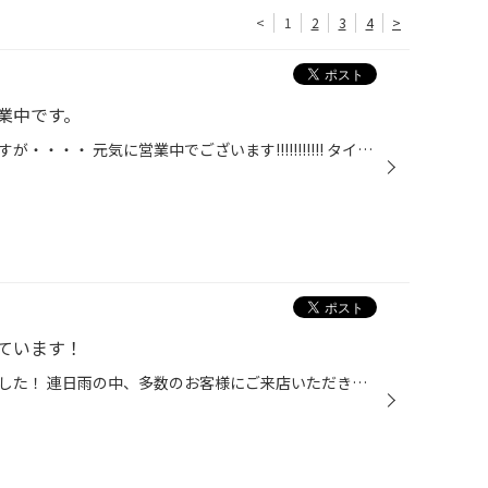
<
1
2
3
4
>
業中です。
台風一過で今日も暑くなりそうですが・・・・ 元気に営業中でございます!!!!!!!!!!! タイヤ点検・エンジンルームの点検など 無料で点検しておりますので、あれ？点検いつしたっけ？？って方 お気軽にいらして下さいね。。。 また、今週末までセール期間中ですので、 そろそろタイヤ交換の時期かなっ...
ています！
今日はセール開催４日目になりました！ 連日雨の中、多数のお客様にご来店いただきありがとうございます！ 明日は水曜日ですが、セール中＆８月最終日なので営業しております！ 雨が降るとタイヤに異物（釘やネジ）などが刺さりやすくなりますので お出掛け前にタイヤの点検してみませんか？ タイヤ...