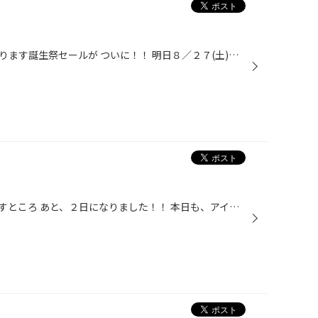
先日より告知させていただいております誕生祭セールが ついに！！ 明日８／２７(土)より開催しちゃいますよ～ 第１弾、２弾で大変ご好評いただきましたので なんと！？ 今回は第３弾です！！ セール期間も９／４(日)までになっておりますので ぜひセール中のタイヤ館 かわごえにご来店下さい♪ タグ...
さてさて、２５周年誕生祭まで残すところ あと、２日になりました！！ 本日も、アイドルタイムを利用して、せっせと準備中でございます！ ２５周年一色な店内をお見せしたいのですが・・・ ご来店されてからのお楽しみという事で！！ タイヤ以外のエンジンオイル、バッテリー等も取り扱っています！...