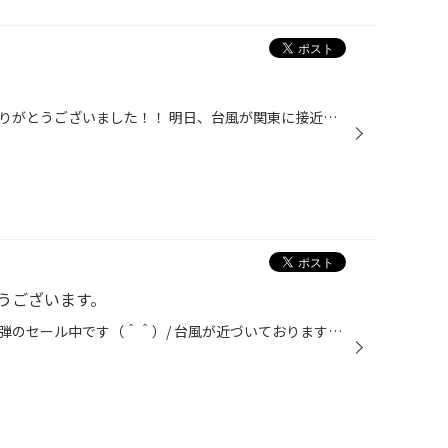
先週末は、雨の中沢山のご来店ありがとうございました！！ 明日、台風が関東に接近するみたいです・・・。 皆さんクルマをお使いになる祭は十分に気をつけてくださいね。 突然の雨や台風が多い季節です。 皆さん愛車の視界の確保は出来てますか？？ ワイパーを使ったときに、スジが残ったり水捌けが...
うございます。
只今、タイヤ館では、誕生祭第３弾のセール中です（＾＾）/ 台風が近づいておりますが、本日も沢山のご来店で大盛況です。 お盆休みが終わって、お出掛け後のお車のメンテナンスがまだという方は、 是非、この機会にご来店下さい。ｍ（_ _）ｍ タイヤはもちろんオイル交換やバッテリー交換など、と...