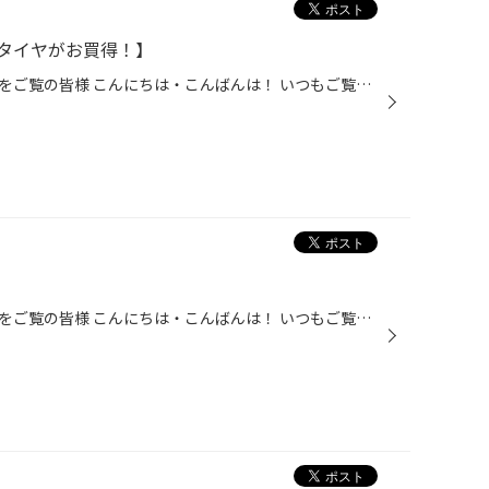
タイヤがお買得！】
タイヤ館かわごえのホームページをご覧の皆様 こんにちは・こんばんは！ いつもご覧いただきありがとうございます！！ N-BOX・タント・スペーシアなど、軽自動車にお乗りのお客様や フィット・アクア・ノートなど、コンパクトカーにお乗りのお客様！ 値上がり前の今がオススメです！ 軽・コンパクト...
タイヤ館かわごえのホームページをご覧の皆様 こんにちは・こんばんは！ いつもご覧いただきありがとうございます！！ 愛車の車検はどうされていますか？ カーディーラー・自動車整備工場・ガソリンスタンドなど、沢山ありますよね。 タイヤ館でも『車検』を実施しております！ 何処に出すかお悩み...