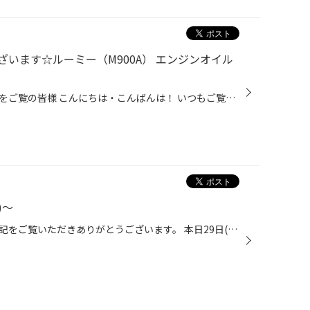
います☆ルーミー（M900A） エンジンオイル
タイヤ館かわごえのホームページをご覧の皆様 こんにちは・こんばんは！ いつもご覧いただきありがとうございます！！ 本日はトヨタ・ルーミーのエンジンオイル交換をご紹介です。 （投稿の最後にお得な情報もございます♪） 今回のエンジンオイル交換はドレンボルトを取り外して下抜きしました。 ボ...
)〜
タイヤ館かわごえ店のスタッフ日記をご覧いただきありがとうございます。 本日29日(水)は定休日となります！ 明日１０時３０分～また元気に営業させていただきます！ たくさんのご利用・ご来店をお待ちしております。 タグ：定休日・店休日 タイヤ館・無料安全点検・タイヤ交換・タイヤ安い・オイル...