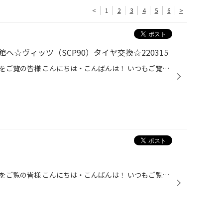
<
1
2
3
4
5
6
>
☆ヴィッツ（SCP90）タイヤ交換☆220315
タイヤ館かわごえのホームページをご覧の皆様 こんにちは・こんばんは！ いつもご覧いただきありがとうございます！！ 本日はトヨタ・ヴィッツのタイヤ交換の紹介です。 そろそろ交換時期かな？とのことでご来店いただきました。 タイヤを確認させていただいたところ、経年劣化によるハッキリとした...
タイヤ館かわごえのホームページをご覧の皆様 こんにちは・こんばんは！ いつもご覧いただきありがとうございます！！ 愛車の車検はどうされていますか？ カーディーラー・自動車整備工場・ガソリンスタンドなど、沢山ありますよね。 タイヤ館でも『車検』を実施しております！ 何処に出すかお悩み...