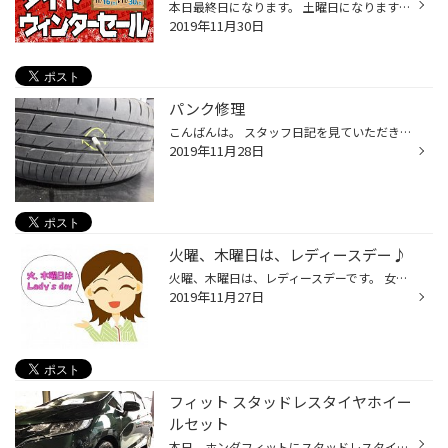
本日最終日になります。 土曜日になりますので混雑も予想されますのでお時間に余裕をもってご来店下さい。 タグ：川越、セール、タイヤ、タイヤ館
2019年11月30日
パンク修理
こんばんは。 スタッフ日記を見ていただきありがとうございます。 本日はパンク修理（内面）を行いました。 パンク修理ができる状態であれば当店でパンク修理を行うことができます！ パンクしたらそのまま走るのは危ないので応急タイヤに履き替えるなどしてパンク修理を行いましょう！ こちらがパン...
2019年11月28日
火曜、木曜日は、レディースデー♪
火曜、木曜日は、レディースデーです。 女性の方はエンジンOIL交換がお得になります！ 男性の方も、女性同伴であればお得になります。。。 是非この機会にご来店ください！ タグ：エンジン、オイル、OIL、！、お得
2019年11月27日
フィット スタッドレスタイヤホイー
ルセット
本日、ホンダフィットにスタッドレスタイヤホイールセットを お取り付けいたしました。 通勤、週末スキー、温泉にお出かけとのことで VRX2をお選びいただきました。 これで雪、凍結路も安心ですね。 タグ:スタッドレス、ホイル、セット、雪、凍結、通勤、温泉、スキー、スノボ