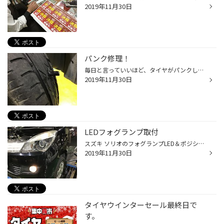
2019年11月30日
パンク修理！
毎日と言っていいほど、タイヤがパンクしたお客様にご来店頂きます。 突然のパンクっていざという時に困りますよね？ 画像は外面修理という簡易的な方法で行った修理方法になります。 いざという時の為にタイヤの空気圧を管理できるTPMSという商品も扱っておりますので スペアタイヤが付いていない...
2019年11月30日
LEDフォグランプ取付
スズキ ソリオのフォグランプLED＆ポジションLED化を行いましたよ～♪ ↓施工前がこちら↓ 全体的に淡黄色ですが、LEDに交換すると・・・・。 ↓施工後がこちら↓ とても白く、そしてとても明るくなりました('ω')ノ 普通のLEDですとここで終わりですが・・・・今回装着したLEDは スフィアライトのフォグ...
2019年11月30日
タイヤウインターセール最終日で
す。