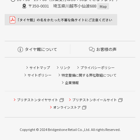
〒350-0031 埼玉県川越市小仙波688
Map
タイヤ館について
お客様の声
サイトマップ
リンク
プライバシーポリシー
サイトポリシー
特定整備に関する弊社取組について
企業情報
ブリヂストンタイヤサイト
タイヤ点検・安全点検/タイヤ履き替え/オイル交換/その他
ブリヂストンホイールサイト
ピット作業の予約
オンラインストア
クローク契約会員専用タイヤ履き替え※タイヤ履き替えを
希望のクローク契約会員の方はこちらを選択ください
Copyright © 2024 Bridgestone Retail Co.,Ltd. All rights Reserved.
本日のタイヤ履き替え順番待ち予約 ※クローク契約会員の
方はご利用いただけません