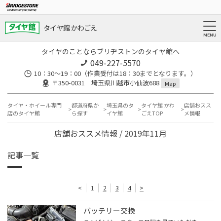
タイヤ館 かわごえ
タイヤのことならブリヂストンのタイヤ館へ
049-227-5570
10：30～19：00（作業受付は18：30までとなります。）
〒350-0031 埼玉県川越市小仙波688
Map
タイヤ・ホイール専門
都道府県か
埼玉県のタ
タイヤ館 かわ
店舗おスス
店のタイヤ館
ら探す
イヤ館
ごえTOP
メ情報
店舗おススメ情報 / 2019年11月
記事一覧
<
1
2
3
4
>
バッテリー交換