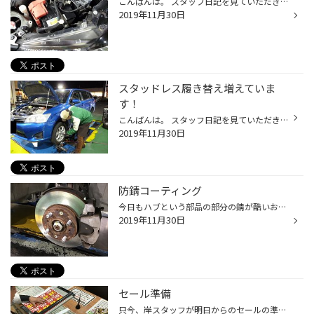
こんばんは。 スタッフ日記を見ていただきありがとうございます。 最近寒い日が続きますがお車のバッテリーは大丈夫ですか？ 寒いとバッテリーは上がりやすいので気を付けないと大変ですね！ そこで本日はバッテリー交換を行いました！ 新しいバッテリーを付け替えました！ これで安心して走行でき...
2019年11月30日
スタッドレス履き替え増えていま
す！
こんばんは。 スタッフ日記を見ていただきありがとうございます。 最近は履き替えが増えてきています！ まだ履き替えていない方いると思いますのでいざという時に焦らなくて済むように早めに履き替えていただいたほうがいいと思います！ 履き替えしているときの写真がこちら！ しっかりトルクレンチ...
2019年11月30日
防錆コーティング
今日もハブという部品の部分の錆が酷いお車の錆を落としましたよ～ ↓施工前がこちら↓ こんな錆びていても、しっかり錆を落として防錆剤を施工すると・・・ こんなに綺麗に仕上がります！ 気になった方はスタッフまでお気軽にご相談下さい。 タグ：川越市、小仙波、タイヤ館
2019年11月30日
セール準備
只今、岸スタッフが明日からのセールの準備を行っています('ω')ノ タグ：川越市、小仙波、タイヤ館、セール、ブリヂストン、スタッドレス、ブリザック