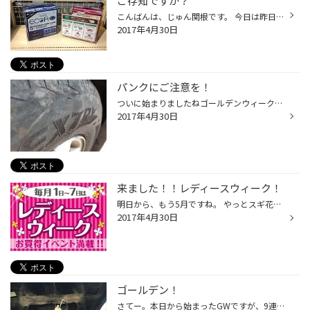
ご存知ですか？
こんばんは、じゅん関根です。 今日は昨日と変わって快晴でしたね！ｵﾃﾞｶｹｶﾞｼﾀｲ・・・ 最近になって当店で増えているトラブルが、プリウスのバッテリーが上がったってトラブルなんです。 実はハイブリッドカーにもバッテリーが搭載されているんです！しかも電源を入れるだけのバッテリーなので約５年...
2017年4月30日
パンクにご注意を！
ついに始まりましたねゴールデンウィーク！！！ お出かけ前のちょっとの時間でいいのでタイヤ空気圧や、オイルの具合等の点検は重要ですよ～ その１０分が後々のトラブル防止になりますからね♪ タイヤ館は点検だけでもできますので是非おこしくださいね～ ちなみに今日はこんなことが、、、 なんか...
2017年4月30日
来ました！！レディースウィーク！
明日から、もう5月ですね。 やっとスギ花粉も落ち着いてきて呼吸がラクになってきましたー。 世間はGW真っ只中です。 皆さんは何処かへお出掛けの予定はありますか？？ さてさて、月が替わるということは・・・。 そうです！毎月恒例の「レディースウィーク」でございます！！ 毎月1日～7日まで開催...
2017年4月30日
ゴールデン！
さてー。本日から始まったGWですが、9連休される方も居るのではないですか？？ これだけ休みがあると、何処か遠くへお出掛けしたくなりますよねー。 クルマを使う方は、キチンとメンテナンスしましたか？？ 旅先でのトラブルはテンション下がりますからね・・・。 せっかくの旅行も台無しです・・。...