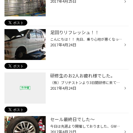
2017年4月25日
足回りリフレッシュ！！
こんにちは！！ 先日、乗り心地が悪くなってしまったとのご相談を受けまして、距離１０万キロ程度走行している車で、 突き上げがひどいとの事でした。。 症状を聞いてみると、おそらくショックアブソーバーのヘタリの可能性が高い・・・ そこで、ショックアブソーバーの交換をすることに、本日なり...
2017年4月24日
研修生のお2人お疲れ様でした。
（株）ブリヂストンより3日間研修に来ていた、 山下さん、滝さんお疲れ様でした。 短い期間でしたけど少しはお役に立てましたかね？？ あまりアドバイスも出来ずに、ごめんなさい。。。 研修が終わって配属されても、頑張って下さい！ 最後に記念撮影したかったんですが忘れちゃいました、、、
2017年4月24日
セール最終日でした～
今日は先週より開催しておりました、GW 集中得市セール最終日でした。 4月も下旬になると冬タイヤから夏タイヤへの履き替えも大分落ち着いてきましたが、 GW連休のお出掛け前の準備で新しいタイヤに交換される方は多かったです。 せっかく交換するならブリヂストンの静粛性に優れたREGNO（レグノ）...
2017年4月23日