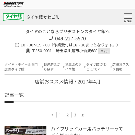
タイヤ館 かわごえ
タイヤのことならブリヂストンのタイヤ館へ
049-227-5570
10：30～19：00（作業受付は18：30までとなります。）
〒350-0031 埼玉県川越市小仙波688
Map
タイヤ・ホイール専門
都道府県か
埼玉県のタ
タイヤ館 かわ
店舗おスス
店のタイヤ館
ら探す
イヤ館
ごえTOP
メ情報
店舗おススメ情報 / 2017年4月
記事一覧
<
1
2
3
>
ハイブリッドカー用バッテリーって