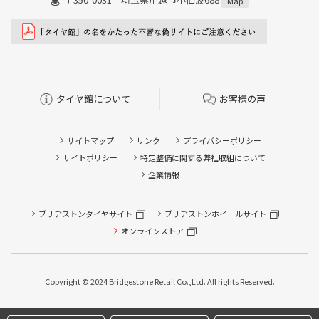
Map
タイヤ館について
お客様の声
サイトマップ
リンク
プライバシーポリシー
サイトポリシー
特定整備に関する弊社取組について
企業情報
ブリヂストンタイヤサイト
タイヤ点検・安全点検/タイヤ履き替え/オイル交換/その他
ブリヂストンホイールサイト
ピット作業の予約
オンラインストア
クローク契約会員専用タイヤ履き替え※タイヤ履き替えを
希望のクローク契約会員の方はこちらを選択ください
Copyright © 2024 Bridgestone Retail Co.,Ltd. All rights Reserved.
本日のタイヤ履き替え順番待ち予約 ※クローク契約会員の
方はご利用いただけません