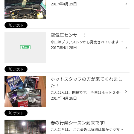
2017年4月29日
空気圧センサー！
今日はブリヂストンから発売されています タイヤ空気圧モニタリングシステム ＴＰＭＳの取付けを行いました。 スタッドレスタイヤ装着時に取付させていただいたお客様だったのですが、 今日は夏タイヤへの履き替えでご来店いただき、センサーが付いていると安心感が違う！ との事で夏タイヤにも装着...
2017年4月28日
ホットスタッフの方が来てくれまし
た！
こんばんは、関根です。 今日はホットスタッフ（ホイールメーカー）さんが来まして、こんなにカタログを頂いちゃいました♪ オリジナルのアルミからSSRホイール、キョーエイナット、柿本マフラー等々！ タイヤ館はタイヤだけじゃないんですよ～～～ ちょっとしたチューニングならお任せを！ 関根的に...
2017年4月26日
春の行楽シーズン到来です!
こんにちは。 ここ最近は昼間は暖かく夕方から夜はぐっと気温が下がり涼しくなってきましたね。 私も昼間は袖をまくって作業をしていましたが、夕方から夜にかけて風が出てきて 寒く感じ慌ててウインドブレーカーを羽織ってしまいました&hellip;。 &uarr; ピット作業とは関係ないのですが、しばらく...