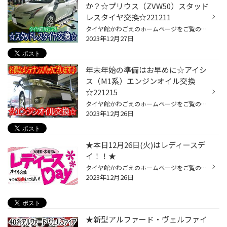
か？☆プリウス（ZVW50）スタッド
レスタイヤ交換☆221211
タイヤ館かわごえのホームページをご覧の皆様 こんにちは・こんばんは！ いつもご覧いただきありがとうございます！！ 本日はトヨタ・プリウスのスタッドレスタイヤ交換の紹介です。 スタッドレスタイヤへのお履き替えでご来店のお客様。 『もう1シーズン使えないかなー』とのことだったのですが、 ...
2023年12月27日
年末年始の準備はお早めに☆アイシ
ス（M1系）エンジンオイル交換
☆221215
タイヤ館かわごえのホームページをご覧の皆様 こんにちは・こんばんは！ いつもご覧いただきありがとうございます！！ 本日はトヨタ・アイシスのエンジンオイル交換をご紹介です。 （投稿の最後にお得な情報もございます♪） 今回のエンジンオイル交換はドレンボルトを取り外して下抜きしました。 オ...
2023年12月26日
★本日12月26日(火)はレディースデ
イ！！★
タイヤ館かわごえのホームページをご覧の皆様 こんにちは・こんばんは！ ご覧いただき誠にありがとうございます！！ 毎週、火曜日と、木曜日は、レディースデイを開催しております。 女性の方ご来店で、オイル交換が通常価格よりお求めやすくなり、男性の方ご来店でも、女性の方と同伴であれば、レ...
2023年12月26日
★新型アルファード・ヴェルファイ