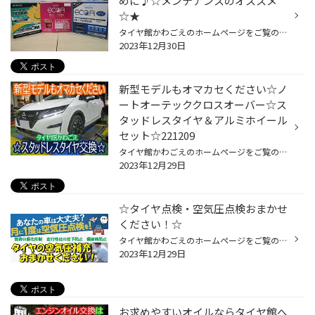
めに♪☆メンテナンスのオススメ
☆★
タイヤ館かわごえのホームページをご覧の皆様 こんにちは・こんばんは！ ご覧いただき誠にありがとうございます！！ 安心して年末・年始を迎えるために、タイヤの空気圧の点検、スタッドレスタイヤへの履き替えと共に安全点検をいたしませんか？？？ この時期、点検しておいた方がイイところナンバ...
2023年12月30日
新型モデルもオマカセください☆ノ
ートオーテッククロスオーバー☆ス
タッドレスタイヤ＆アルミホイール
セット☆221209
タイヤ館かわごえのホームページをご覧の皆様 こんにちは・こんばんは！ いつもご覧いただきありがとうございます！！ 本日は日産・ノートオーテッククロスオーバー（E13）のスタッドレスタイヤ＆アルミホイールセット取付の紹介です。 ノートのカスタム仕様としてオーテックより発売されている【ク...
2023年12月29日
☆タイヤ点検・空気圧点検おまかせ
ください！☆
タイヤ館かわごえのホームページをご覧の皆様 こんにちは・こんばんは！ いつもご覧いただきありがとうございます！！ なんか空気があまい気がする・・・ ひょっとして【パンク】かも！？ 気になる事があればお気軽に点検（もちろん無料）にお越しください♪ タイヤも１本から交換OKです！ お気軽に...
2023年12月29日
お求めやすいオイルならタイヤ館へ