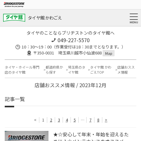
タイヤ館 かわごえ
タイヤのことならブリヂストンのタイヤ館へ
049-227-5570
10：30～19：00（作業受付は18：30までとなります。）
〒350-0031 埼玉県川越市小仙波688
Map
タイヤ・ホイール専門
都道府県か
埼玉県のタ
タイヤ館 かわ
店舗おスス
店のタイヤ館
ら探す
イヤ館
ごえTOP
メ情報
店舗おススメ情報 / 2023年12月
記事一覧
<
1
2
3
4
5
…
7
8
>
★☆安心して年末・年始を迎えるた