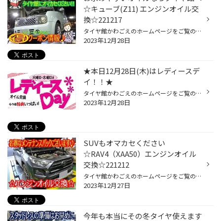
☆キューブ(Z11) エンジンオイル交
換☆221217
タイヤ館かわごえのホームページをご覧の皆様 こんにちは・こんばんは！ いつもご覧いただきありがとうございます！！ 本日は日産・キューブのエンジンオイル交換をご紹介です。 （投稿の最後にお得な情報もございます♪） 今回のエンジンオイル交換はドレンボルトを取り外して下抜きしました。 オイ...
2023年12月28日
★本日12月28日(木)はレディースデ
イ！！★
タイヤ館かわごえのホームページをご覧の皆様 こんにちは・こんばんは！ ご覧いただき誠にありがとうございます！！ 毎週、火曜日と、木曜日は、レディースデイを開催しております。 女性の方ご来店で、オイル交換が通常価格よりお求めやすくなり、男性の方ご来店でも、女性の方と同伴であれば、レ...
2023年12月28日
SUVもオマカセください
☆RAV4（XAA50）エンジンオイル
交換☆221212
タイヤ館かわごえのホームページをご覧の皆様 こんにちは・こんばんは！ いつもご覧いただきありがとうございます！！ 本日はトヨタ・RAV4のエンジンオイル交換をご紹介です。 （投稿の最後にお得な情報もございます♪） 今回のエンジンオイル交換はドレンボルトを取り外して下抜きしました。 オイル...
2023年12月27日
今年も本当にその冬タイヤ使えます