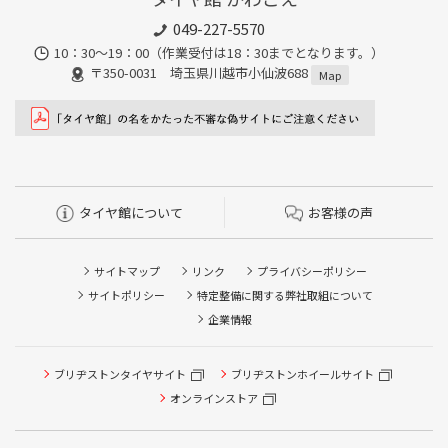
049-227-5570
10：30～19：00（作業受付は18：30までとなります。）
〒350-0031 埼玉県川越市小仙波688
Map
タイヤ館について
お客様の声
サイトマップ
リンク
プライバシーポリシー
サイトポリシー
特定整備に関する弊社取組について
企業情報
ブリヂストンタイヤサイト
ブリヂストンホイールサイト
タイヤ点検・安全点検/タイヤ履き替え/オイル交換/その他
ピット作業の予約
オンラインストア
クローク契約会員専用タイヤ履き替え※タイヤ履き替えを
希望のクローク契約会員の方はこちらを選択ください