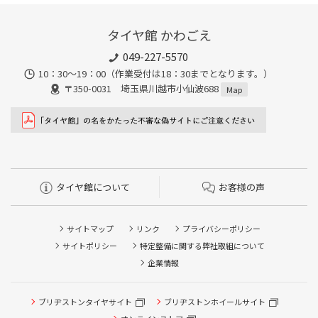
タイヤ館 かわごえ
049-227-5570
10：30～19：00（作業受付は18：30までとなります。）
〒350-0031 埼玉県川越市小仙波688
Map
タイヤ館について
お客様の声
サイトマップ
リンク
プライバシーポリシー
サイトポリシー
特定整備に関する弊社取組について
企業情報
ブリヂストンタイヤサイト
タイヤ点検・安全点検/タイヤ履き替え/オイル交換/その他
ブリヂストンホイールサイト
ピット作業の予約