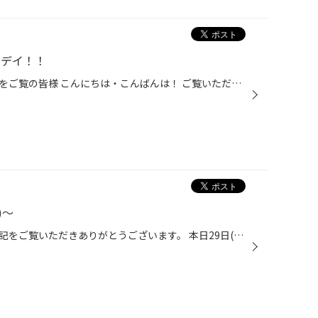
スデイ！！
タイヤ館かわごえのホームページをご覧の皆様 こんにちは・こんばんは！ ご覧いただき誠にありがとうございます！！ 毎週、火曜日と、木曜日は、レディースデイを開催しております。 女性の方ご来店で、オイル交換が通常価格よりお求めやすくなり、 男性の方ご来店でも、女性の方と同伴であれば、レ...
)〜
タイヤ館かわごえ店のスタッフ日記をご覧いただきありがとうございます。 本日29日(水)は定休日となります！ 明日１０時３０分～また元気に営業させていただきます！ たくさんのご利用・ご来店をお待ちしております。 ☆『愛車リフレッシュキャンペーン』開催中☆ タグ：定休日・店休日 タイヤ館・無...