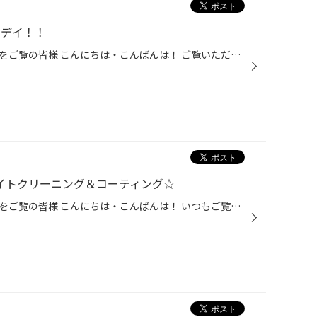
スデイ！！
タイヤ館かわごえのホームページをご覧の皆様 こんにちは・こんばんは！ ご覧いただき誠にありがとうございます！！ 毎週、火曜日と、木曜日は、レディースデイを開催しております。 女性の方ご来店で、オイル交換が通常価格よりお求めやすくなり、 男性の方ご来店でも、女性の方と同伴であれば、レ...
ライトクリーニング＆コーティング☆
タイヤ館かわごえのホームページをご覧の皆様 こんにちは・こんばんは！ いつもご覧いただきありがとうございます！！ 本日はホンダ・ライフのヘッドライトクリーニング＆コーティングのご紹介です。 （投稿の最後にお得な情報もございます♪） 『施行前』 全体的に黄ばんでクスんだカンジでした。 ...