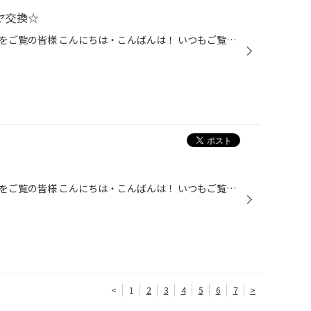
ヤ交換☆
タイヤ館かわごえのホームページをご覧の皆様 こんにちは・こんばんは！ いつもご覧いただきありがとうございます！！ 本日はホンダ・オデッセイのタイヤ交換の紹介です。 タイヤの無料点検でご来店いただきました。 点検させていただいたところ、かなりヒドい劣化によるヒビが入っていました。 お...
タイヤ館かわごえのホームページをご覧の皆様 こんにちは・こんばんは！ いつもご覧いただきありがとうございます！！ 本日はマツダ・CX-3のタイヤ交換のご紹介です。 新車装着時のタイヤがかなり劣化してしまったので、交換となりました。 タイヤはSUV専用設計タイヤ『ALENZA・LX100』をお選びいた...
<
1
2
3
4
5
6
7
>