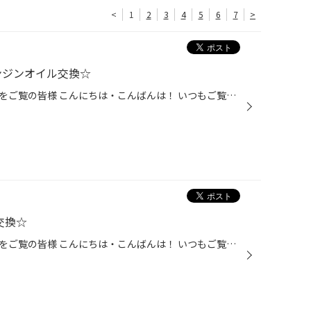
<
1
2
3
4
5
6
7
>
ンジンオイル交換☆
タイヤ館かわごえのホームページをご覧の皆様 こんにちは・こんばんは！ いつもご覧いただきありがとうございます！！ 本日はトヨタ・プリウスのエンジンオイル交換をご紹介です。 （投稿の最後にお得な情報もございます♪） 今回のエンジンオイル交換はドレンボルトを取り外して下抜きしました。 オ...
交換☆
タイヤ館かわごえのホームページをご覧の皆様 こんにちは・こんばんは！ いつもご覧いただきありがとうございます！！ 本日はトヨタ・VOXYのタイヤ交換の紹介です。 WEBよりご予約いただいてご来店いただきました。 スタッドレスタイヤからの履き替え＆ノーマルタイヤの交換ご希望だったのですが、...