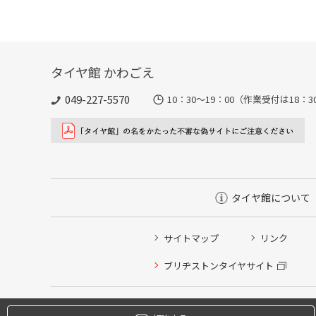
タイヤ館 かわごえ
049-227-5570
10：30～19：00（作業受付は18
タイヤ館について
サイトマップ
リンク
タイヤ点検・安全点検/タイヤ履き替え/オイル交換/その
ブリヂストンタイヤサイト
クローク契約会員専用タイヤ履き替え※タイヤ履き替えを
本日のタイヤ履き替え順番待ち予約 ※クローク契約会員