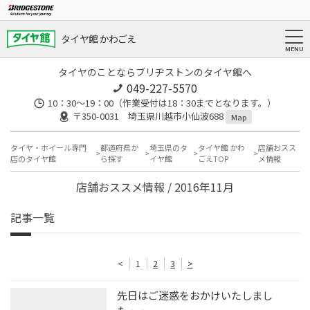
タイヤ館 かわごえ
タイヤのことならブリヂストンのタイヤ館へ
049-227-5570
10：30～19：00（作業受付は18：30までとなります。）
〒350-0031 埼玉県川越市小仙波688
Map
タイヤ・ホイール専門
都道府県か
埼玉県のタ
タイヤ館 かわ
店舗おスス
店のタイヤ館
ら探す
イヤ館
ごえTOP
メ情報
店舗おススメ情報 / 2016年11月
記事一覧
<
1
2
3
>
先日はご迷惑をおかけいたしまし