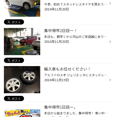
今季、初めてスタッドレスタイヤを買おうと思っている方にチョットしたアドバイスです！！ 「スタッドレスタイヤ」だけを買えば大丈夫かな？とお考えの方もいらっしゃるのではないでしょうか？ もちろん問題はないのですが、色々とデメリットがあるのデス！！ 「タイヤだけ」を買えば初期投資は少な...
2016年11月20日
集中得市2日目ー！
本日も、朝早くから沢山のご来店誠にありがとうございます！！ 今朝、霧がすごかったですねー。 通勤時に周りが真っ白だったので、ちょっとビックリしました。 お昼頃には霧も晴れてよかったです！ さてさて、本日もスタッドレス取付と履き替えで大賑わいでした！ おクルマの冬支度は早目をオススメ...
2016年11月20日
輸入車もお任せください！
アルファロメオ ジュリエッタにスタッドレスのアルミセットをお取付けしましたよ！ 225/45R17 VRXとアルミのセットです。 冬タイヤも準備できましたし、これで安心してお出掛けできますね。 輸入車にお乗りで、スタッドレスで悩んでいる方は是非タイヤ館かわごえへ！
2016年11月19日
集中得市1日目ー。
本日から始まりました、集中得市！ 寒い中沢山ご来店いただきまして、ありがとうございます！ 冬タイヤへの交換はお済ですか？ 例年12月に入ってしまうと履き替えでの混雑が予想されます・・・。 作業に入るまでに〇時間待ちなんてこともあります！ １１月中は比較的空いていますので早めの履きかえ...