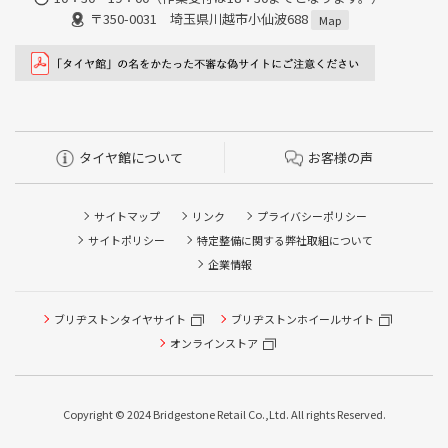
〒350-0031 埼玉県川越市小仙波688
Map
タイヤ館について
お客様の声
サイトマップ
リンク
プライバシーポリシー
サイトポリシー
特定整備に関する弊社取組について
企業情報
ブリヂストンタイヤサイト
タイヤ点検・安全点検/タイヤ履き替え/オイル交換/その他
ブリヂストンホイールサイト
ピット作業の予約
オンラインストア
クローク契約会員専用タイヤ履き替え※タイヤ履き替えを
希望のクローク契約会員の方はこちらを選択ください
Copyright © 2024 Bridgestone Retail Co.,Ltd. All rights Reserved.
本日のタイヤ履き替え順番待ち予約 ※クローク契約会員の
方はご利用いただけません