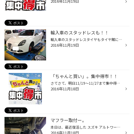
2016年11月19日
輸入車のスタッドレスも！！
輸入車のスタッドレスタイヤもタイヤ館にお任せ！ アナタと愛車にピッタリなタイヤを選び抜きます！
2016年11月19日
「ちゃんと買い」。集中得市！！
さてさて、明日11/19～11/27まで集中得市を開催しちゃいますよー！！ ついに東京に初雪情報が出ました！ 12/18日みたいですね・・・。 近年、関東でも雪降りますからねー。 スタッドレスタイヤのご準備はお済ですか？？ まだ、お済でない方は早めのご準備を・・・。 在庫が豊富な内に準備しておけば...
2016年11月18日
マフラー取付ー。
本日は、最近復活した スズキ アルトワークスにマフラーを取付しましたよ！！ マフラーメーカーの老舗のFUJITSUBOのAUTHORIZE Rです！ 特徴としては、排気効率、サウンド、デザインをベストバランスさせ、町乗り～スポーツ走行までオールラウンドに対応できるモデルでございます！！ 排気音もそこ...
2016年11月18日