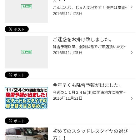
た・・
こんばんわ、じゅん関根です！ 先日は降雪の影響で履き替え・タイヤ交換作業のお時間をとらさせてしまい申し訳ございませんでした。まだまだドタバタしておりますが、今後ともよろしくお願い致します！ そんな中写真を撮るヒマもなく画像ナシ日記となります・・。 そういえばこの前の雪はあまり積も...
2016年11月28日
ご迷惑をお掛け致しました。
降雪予報以降、混雑状態でご来店頂いた方には大変ご迷惑をお掛け致しました。 また、電話のお問い合わせにも全件ご対応出来ず誠に申し訳御座いません。 今後も迅速かつ正確で安全な作業を心掛けて行きますので、お客様には作業待ち時間など ご理解、ご協力頂けると幸いです。 タイヤ館かわごえ 店長
2016年11月25日
今年早くも降雪予報が出ました。
今週の１１月２４日(木)に関東地方に降雪予報が出ました。 降雪予報が出たので、今日は朝から閉店時間までスタッドレスタイヤ取付が 多くドタバタな１日で受付から作業終了まで最長１時間半待ち程でした。 明日も朝からご予約でのタイヤ取付も多いのでご予約以外のお客様は 時間に余裕を持ってご来...
2016年11月21日
初めてのスタッドレスタイヤの選び
方！！