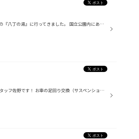
休みを利用して、日光奥鬼怒温泉の『八丁の湯』に行ってきました。 国立公園内にあり一般車はふもとの無料駐車場 「女夫渕」までしか行けないほどの秘境にある温泉旅館 源泉掛け流しの露天風呂がありとても静かな所でした。 もちろんタイヤの点検をしてから行ってきました。 これから、夏休み本番！...
こんにちは！タイヤ館かわごえスタッフ佐野です！ お車の足回り交換（サスペンション）も販売作業しております。 おすすめは、クスコ、HKSです！ 足回り交換とレグノの組み合わせは上質な乗り味間違いなしです！ 適応車種、詳しいお話は、是非お問い合わせください！