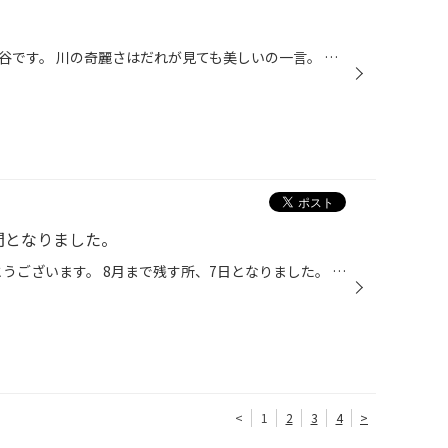
長野県と岐阜県の境にある阿寺渓谷です。 川の奇麗さはだれが見ても美しいの一言。 マムシやクマがいるので注意が必要です。
間となりました。
HPをご覧いただきましてありがとうございます。 8月まで残す所、7日となりました。 日にちが経つのって早いですよね・・・( ;∀;) 8月まで残り、7日！ 以前よりご案内しております、8月よりタイヤが値上がり致しますので 今月内のタイヤ交換がお得です！ 是非ご検討くださいね！！
<
1
2
3
4
>