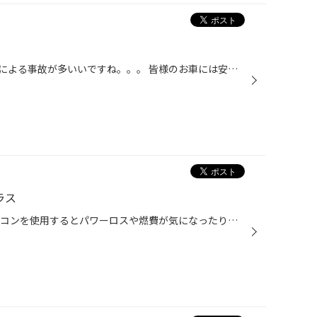
アクセルとブレーキの踏み間違えによる事故が多いいですね。。。 皆様のお車には安全装置はついていますか？ 装備されていないから車両を乗り換えるのには高すぎますよね。 そこで、今お乗りの車両にお取り付けできる 『ペダルの見張り番』がオススメです！ アクセル制御 オーバーアクセルキャンセ...
ラス
暑い日が続いてますネ、、、 エアコンを使用するとパワーロスや燃費が気になったりいたしませんか？ そこで！ WAKO’S パワーエアコンプラスをおすすめいたします。 効果、特徴としては、 ・エアコンを使用しても燃費が悪くなりにくい ・エアコンを使用してもエンジンがパワーダウンしにくい ・エア...