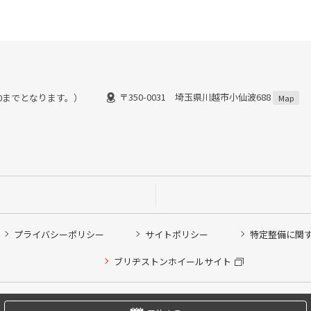
〒350-0031 埼玉県川越市小仙波688
：30までとなります。）
Map
プライバシーポリシー
サイトポリシー
特定整備に関
他ピット作業の予約
ブリヂストンホイールサイト
希望のクローク契約会員の方はこちらを選択ください
の方はご利用いただけません
Copyright © 2024 Bridgestone Retail Co.,Ltd. All rights Reserved.