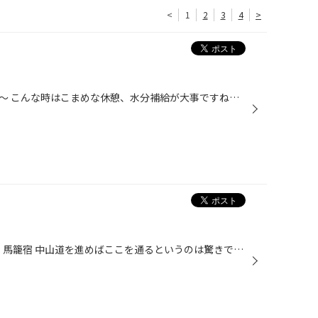
<
1
2
3
4
>
)
今日も１日蒸し暑い１日でしたね～ こんな時はこまめな休憩、水分補給が大事ですね！ 今日も暑い中、たくさんのお客様にご来店いただきました。 ありがとうございました。 明日からも暑いですが、元気いっぱいに営業しておりますので是非ご来店下さいね！
馬籠と妻籠に行きました。 妻籠宿 馬籠宿 中山道を進めばここを通るというのは驚きです。