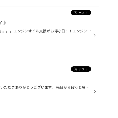
イ♪
明日、火曜日はレディースデイです。。。エンジンオイル交換がお得な日！！エンジンオイルだけでなく バッテリー、ＡＴＦ、ワイパーなど、無料点検もしておりますので、お気軽にお声掛けください。お待ちしておりまーす♪ タグ：レディースディーエンジンオイル、バッテリー、ワイパー、オートマオイ...
こんにちは。 スタッフ日記を見ていただきありがとうございます。 先日から段々と暑い日が多くなってきましたね！ そんな中本日はエアコンフィルターの交換をしました。 意外と汚れていないように見えても中に埃などがたくさん詰まってる事があります！ これからたくさんエアコンを使うと思うので匂...