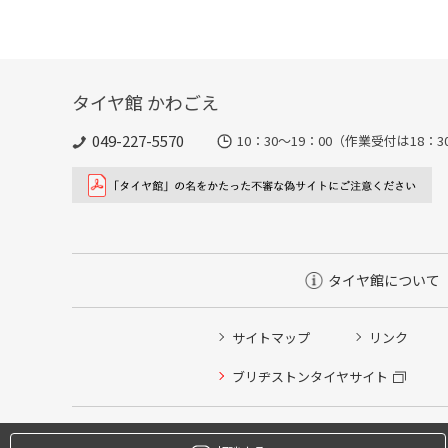
タイヤ館 かわごえ
049-227-5570
10：30～19：00（作業受付は18
タイヤ館について
サイトマップ
リンク
タイヤ点検・安全点検/タイヤ履き替え/オイル交換/その
ブリヂストンタイヤサイト
クローク契約会員専用タイヤ履き替え※タイヤ履き替えを
本日のタイヤ履き替え順番待ち予約 ※クローク契約会員