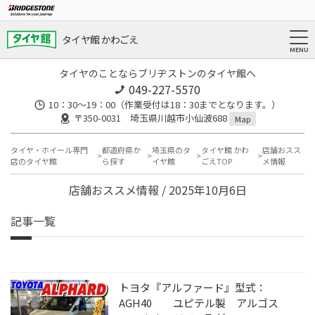
タイヤ館 かわごえ
タイヤのことならブリヂストンのタイヤ館へ
049-227-5570
10：30～19：00（作業受付は18：30までとなります。）
〒350-0031 埼玉県川越市小仙波688
Map
タイヤ・ホイール専門
都道府県か
埼玉県のタ
タイヤ館 かわ
店舗おスス
店のタイヤ館
ら探す
イヤ館
ごえTOP
メ情報
店舗おススメ情報 / 2025年10月6日
記事一覧
トヨタ『アルファード』型式：
AGH40 ユピテル製 アルゴス