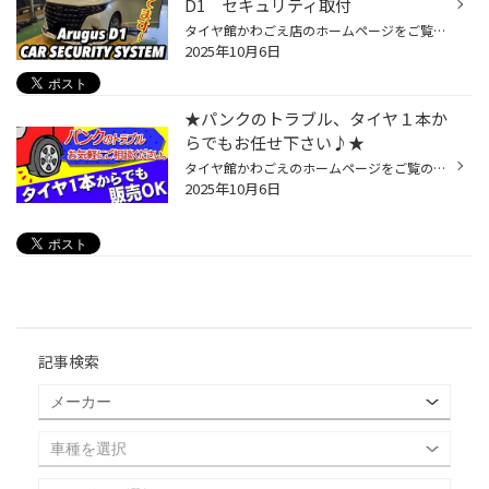
D1 セキュリティ取付
タイヤ館かわごえ店のホームページをご覧いただき有難うございます。 トヨタ『アルファード』型式：AGH40 ユピテル製 アルゴスD1 セキュリティ取付のご紹介。 カーセキュリティの購入でお悩みのお客様、当店はユピテルのアルゴスD1を販売、取付共に 多くのお客様に実績があります。 比較的お求めや...
2025年10月6日
★パンクのトラブル、タイヤ１本か
らでもお任せ下さい♪★
タイヤ館かわごえのホームページをご覧の皆様 こんにちは・こんばんは！ いつもご覧いただきありがとうございます！！ なんか空気があまい気がする・・・ ひょっとして【パンク】かも！？ 気になる事があればお気軽に点検にお越しください♪ 点検料は『無料』になります！！ タイヤ館では可能な限り...
2025年10月6日
記事検索