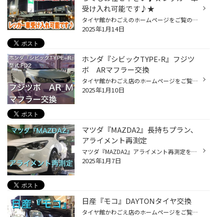
受け入れ可能です♪★
タイヤ館かわごえのホームページをご覧の皆様 こんにちは・こんばんは！ いつもご覧いただきありがとうございます！！ なんか空気があまい気がする・・・ ひょっとして【パンク】かも！？ 気になる事があればお気軽に点検にお越しください♪ 点検料は『無料』になります！！ タイヤ館では可能な限り...
2025年1月14日
ホンダ『シビックTYPE-R』フジツ
ボ ARマフラー交換
タイヤ館かわごえ店のホームページをご覧いただき有難うございます。 ホンダ『シビックTYPE-R』フジツボ ARマフラー交換を致しました。 交換まえのマフラー 柿本の社外マフラーを装着したいました。 数年間使用したいた為、フランジ部分の腐食により排気漏れをおこしています。 ここまで腐食してい...
2025年1月10日
マツダ『MAZDA2』長持ちプラン、
アライメント再測定
マツダ『MAZDA2』アライメント再測定をいたしました。 タイヤを購入して頂いてから約１年 アライメントの再測定を実施いたしました。 タイヤ購入時にアライメントの定期的な測定ができる 『長持ちプラン』に入会して頂いておりました。 この車両はフロントのトーの調整ができる車両ですが、 コロナ...
2025年1月7日
日産『モコ』DAYTONタイヤ交換
タイヤ館かわごえ店のホームページをご覧いただき有難うございます。 日産『モコ』のタイヤ交換を致しました。 パンク修理でご来店頂きましたが、、、 サイドにビスが刺さっていました。 この場所では修理ができません。 他のタイヤを確認させて頂いたところ 交換時期でしたので、 タイヤ4本交換し...