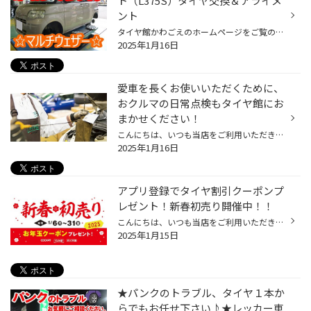
ト（L375S）タイヤ交換＆アライメ
ント
タイヤ館かわごえのホームページをご覧の皆様 こんにちは・こんばんは！ いつもご覧いただきありがとうございます！！ 本日はダイハツ・タントのタイヤ交換の紹介です。 タイヤ無料点検させていただいたところ、減りや劣化が見られたので、4本交換となりました。 タイヤはブリヂストンのオールシー...
2025年1月16日
愛車を長くお使いいただくために、
おクルマの日常点検もタイヤ館にお
まかせください！
こんにちは、いつも当店をご利用いただきましてありがとうございます。 突然ですが、おクルマの日常点検を最後にされたのはいつだったか覚えていらっしゃいますか？ 最近では、おクルマを長く乗り続ける方が増えてきているようで、 当店にもおクルマを大事に乗られているお客様が多くいらっしゃいま...
2025年1月16日
アプリ登録でタイヤ割引クーポンプ
レゼント！新春初売り開催中！！
こんにちは、いつも当店をご利用いただきましてありがとうございます。 現在、コクピット・タイヤ館より、日頃の感謝を込めまして、 コクピット・タイヤ館のアプリをダウンロードして頂いた方全員に お年玉クーポンをプレゼントしています！ もちろん、新規でダウンロードして頂いた方だけではなく...
2025年1月15日
★パンクのトラブル、タイヤ１本か
らでもお任せ下さい♪★レッカー車