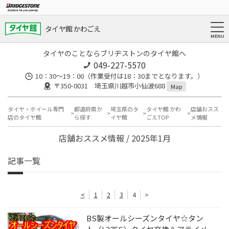
タイヤ館 かわごえ
タイヤのことならブリヂストンのタイヤ館へ
049-227-5570
10：30～19：00（作業受付は18：30までとなります。）
〒350-0031 埼玉県川越市小仙波688
Map
タイヤ・ホイール専門
都道府県か
埼玉県のタ
タイヤ館 かわ
店舗おスス
店のタイヤ館
ら探す
イヤ館
ごえTOP
メ情報
店舗おススメ情報 / 2025年1月
記事一覧
<
1
2
3
4
>
BS製オールシーズンタイヤ☆タン