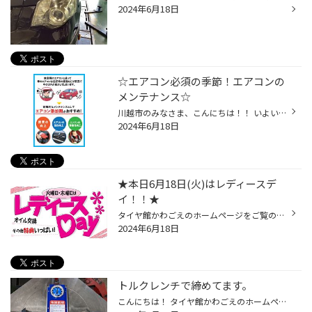
2024年6月18日
☆エアコン必須の季節！エアコンの
メンテナンス☆
川越市のみなさま、こんにちは！！ いよいよ暑くなってきましたね・・・ 運転中もエアコンのスイッチを入れる事が多くなってきましたよね～ ご家庭のエアコンも本格的にフル稼働の季節を迎える前に フィルターのお掃除をしたり、ちゃんと冷えるかチェックしたり・・ エアコン屋さんも大忙しの時期で...
2024年6月18日
★本日6月18日(火)はレディースデ
イ！！★
タイヤ館かわごえのホームページをご覧の皆様 こんにちは・こんばんは！ ご覧いただき誠にありがとうございます！！ 毎週、火曜日と、木曜日は、レディースデイを開催しております。 女性の方ご来店で、オイル交換が通常価格よりお求めやすくなり、男性の方ご来店でも、女性の方と同伴であれば、レ...
2024年6月18日
トルクレンチで締めてます。
こんにちは！ タイヤ館かわごえのホームページをご覧いただきありがとうございます。 タイヤ館ではトルクレンチの数値をチェックする トルクチェッカーを使用してトルクレンチを しっかり管理しています！ 早速紹介していきます！ このトルクチェッカーを使って トルクレンチの締め付けトルクが正常...