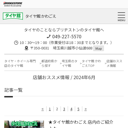
タイヤ館 かわごえ
タイヤのことならブリヂストンのタイヤ館へ
049-227-5570
10：30～19：00（作業受付は18：30までとなります。）
〒350-0031 埼玉県川越市小仙波688
Map
タイヤ・ホイール専門
都道府県か
埼玉県のタ
タイヤ館 かわ
店舗おスス
店のタイヤ館
ら探す
イヤ館
ごえTOP
メ情報
店舗おススメ情報 / 2024年6月
記事一覧
<
1
2
3
4
5
>
★タイヤ館かわごえ 店内のご紹介