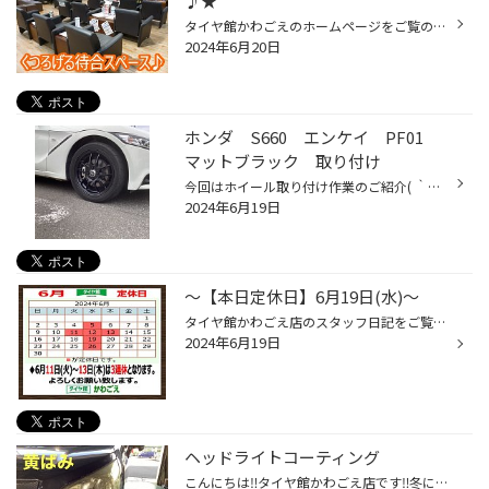
♪★
タイヤ館かわごえのホームページをご覧の皆様 こんにちは・こんばんは！ ご覧いただき誠にありがとうございます！！ ご来店いただき、イザ作業！！となると1時間程はお待ちいただくこととなりますが、タイヤ館かわごえには広めの待ち合いスペース(ウェイティングコーナー)がございますので、作業中...
2024年6月20日
ホンダ S660 エンケイ PF01
マットブラック 取り付け
今回はホイール取り付け作業のご紹介( ｀ー´)ノ HONDA S660 ホイール：ENKEI RP01 マットブラック フロント15インチ＆リア16インチ 純正タイヤ使用 お客様思考・・・ブラック＆スポーク お客様のイメージ通りになりました。 ホイール変更すると・・ カッコイイですね!(^^)!ありがとうございました(...
2024年6月19日
〜【本日定休日】6月19日(水)〜
タイヤ館かわごえ店のスタッフ日記をご覧いただきありがとうございます。 本日19日(水)は定休日となります！ 明日１０時３０分～また元気に営業させていただきます！ たくさんのご利用・ご来店をお待ちしております。 タグ：定休日・店休日 タイヤ館・無料安全点検・タイヤ交換・タイヤ安い・オイル...
2024年6月19日
ヘッドライトコーティング
こんにちは‼︎タイヤ館かわごえ店です‼︎冬になり日が落ちるのも早くなりました。 ライトを使う時間が夏より長くなります。そこで、 ヘッドライトコーティングがオススメです‼︎ 車によっては、黄ばみ以外にも白く濁っているライトもあります‼︎ 作業内容は、初めにヘッドライトを水拭きし、汚れを落と...