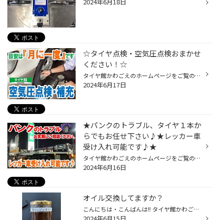
2024年6月18日
☆タイヤ点検・空気圧点検おまかせ
ください！☆
タイヤ館かわごえのホームページをご覧の皆様 こんにちは・こんばんは！ いつもご覧いただきありがとうございます！！ なんか空気があまい気がする・・・ ひょっとして【パンク】かも！？ 気になる事があればお気軽に点検（もちろん無料）にお越しください♪ タイヤも１本から交換OKです！ お気軽に...
2024年6月17日
★パンクのトラブル、タイヤ１本か
らでもお任せ下さい♪★レッカー車
受け入れ可能です♪★
タイヤ館かわごえのホームページをご覧の皆様 こんにちは・こんばんは！ いつもご覧いただきありがとうございます！！ なんか空気があまい気がする・・・ ひょっとして【パンク】かも！？ 気になる事があればお気軽に点検にお越しください♪ 点検料は『無料』になります！！ タイヤ館では可能な限り...
2024年6月16日
オイル交換してますか？
こんにちは・こんばんは!! タイヤ館かわごえ店です! エンジンオイルの新品と劣化でどのくらい違うかご存知ですか？ まず下の写真は新品のオイルです。 後ろが見えるくらい綺麗なんです‼︎ 次に下の写真は汚いオイルです。 黒くなっていますね‼︎ オイルが黒くなる理由として、細かい鉄粉やガソリンの...
2024年6月15日