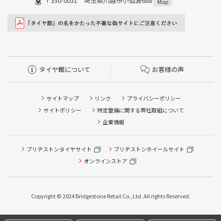
〒350-0031 埼玉県川越市小仙波688
Map
タイヤ館について
お客様の声
サイトマップ
リンク
プライバシーポリシー
サイトポリシー
特定整備に関する弊社取組について
企業情報
ブリヂストンタイヤサイト
ブリヂストンホイールサイト
タイヤ点検・安全点検/タイヤ履き替え/オイル交換/その他
ピット作業の予約
オンラインストア
クローク契約会員専用タイヤ履き替え※タイヤ履き替えを
希望のクローク契約会員の方はこちらを選択ください
Copyright © 2024 Bridgestone Retail Co.,Ltd. All rights Reserved.
本日のタイヤ履き替え順番待ち予約 ※クローク契約会員の
方はご利用いただけません