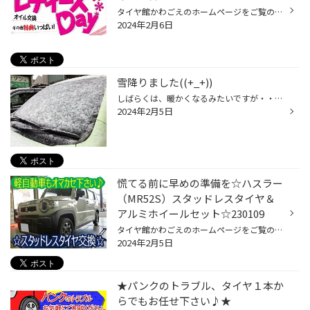
タイヤ館かわごえのホームページをご覧の皆様 こんにちは・こんばんは！ ご覧いただき誠にありがとうございます！！ 毎週、火曜日と、木曜日は、レディースデイを開催しております。 女性の方ご来店で、オイル交換が通常価格よりお求めやすくなり、男性の方ご来店でも、女性の方と同伴であれば、レ...
2024年2月6日
雪降りました((+_+))
しばらくは、暖かくなるみたいですが・・・・ 今年の状況は分かりませんね((+_+)) ただいま、「スタッドレスタイヤ在庫処分」 ご心配の方・・・( ﾟДﾟ) 雪が有るとこ行かれる方・・・・((+_+)) ちょっと、寄ってみてください。(*´Д｀) かなりお買い得になると思いますよ(^^♪ PS、あの日254BPでは3台...
2024年2月5日
慌てる前に早めの準備を☆ハスラー
（MR52S）スタッドレスタイヤ＆
アルミホイールセット☆230109
タイヤ館かわごえのホームページをご覧の皆様 こんにちは・こんばんは！ いつもご覧いただきありがとうございます！！ 本日はスズキ・ハスラーのスタッドレスタイヤ＆アルミホイールセット取付の紹介です。 純正は15インチスチールホイールでした。スタッドレスは1インチダウンの14インチでお取り付...
2024年2月5日
★パンクのトラブル、タイヤ１本か
らでもお任せ下さい♪★