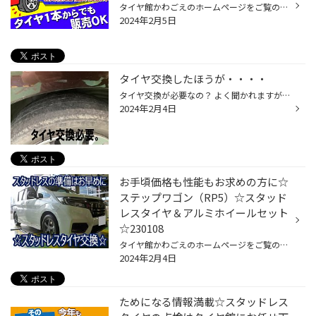
タイヤ館かわごえのホームページをご覧の皆様 こんにちは・こんばんは！ いつもご覧いただきありがとうございます！！ なんか空気があまい気がする・・・ ひょっとして【パンク】かも！？ 気になる事があればお気軽に点検にお越しください♪ 点検料は『無料』になります！！ タイヤ館では可能な限り...
2024年2月5日
タイヤ交換したほうが・・・・
タイヤ交換が必要なの？ よく聞かれますが・・・見た目でしか判断できません。 使用年数？よく聞かれますが やっぱり見た目（残り溝）が一番わかりやすいです。 写真の様な状態は使用不可ですが、 微妙な・・・・ところもあります。 どこかでタイヤ交換したほうがいいと 言われて、そう？と思う方・...
2024年2月4日
お手頃価格も性能もお求めの方に☆
ステップワゴン（RP5）☆スタッド
レスタイヤ＆アルミホイールセット
☆230108
タイヤ館かわごえのホームページをご覧の皆様 こんにちは・こんばんは！ いつもご覧いただきありがとうございます！！ 本日はホンダ・ステップワゴンのスタッドレスタイヤ＆アルミホイールセット取付の紹介です。 こちらのステップワゴンはトップランVR5とブリヂストンのお求めやすいスタッドレス『...
2024年2月4日
ためになる情報満載☆スタッドレス