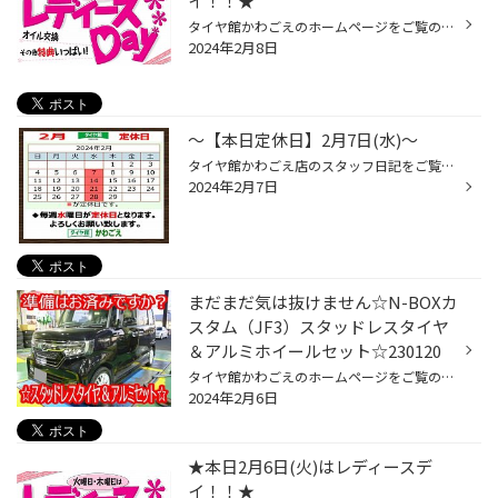
イ！！★
タイヤ館かわごえのホームページをご覧の皆様 こんにちは・こんばんは！ ご覧いただき誠にありがとうございます！！ 毎週、火曜日と、木曜日は、レディースデイを開催しております。 女性の方ご来店で、オイル交換が通常価格よりお求めやすくなり、男性の方ご来店でも、女性の方と同伴であれば、レ...
2024年2月8日
〜【本日定休日】2月7日(水)〜
タイヤ館かわごえ店のスタッフ日記をご覧いただきありがとうございます。 本日7日(水)は定休日となります！ 明日１０時３０分～また元気に営業させていただきます！ たくさんのご利用・ご来店をお待ちしております。 タグ：定休日・店休日 タイヤ館・無料安全点検・タイヤ交換・タイヤ安い・オイル...
2024年2月7日
まだまだ気は抜けません☆N-BOXカ
スタム（JF3）スタッドレスタイヤ
＆アルミホイールセット☆230120
タイヤ館かわごえのホームページをご覧の皆様 こんにちは・こんばんは！ いつもご覧いただきありがとうございます！！ 本日はホンダ・N-BOXカスタムのスタッドレスタイヤ＆アルミホイールセット取付の紹介です。 こちらのN-BOXはトップランM7とアイスパートナー2をお選びいただきました！！ ホイー...
2024年2月6日
★本日2月6日(火)はレディースデ
イ！！★