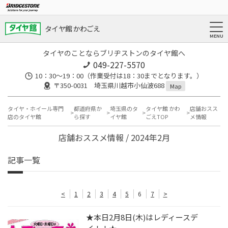
タイヤ館 かわごえ
タイヤのことならブリヂストンのタイヤ館へ
049-227-5570
10：30～19：00（作業受付は18：30までとなります。）
〒350-0031 埼玉県川越市小仙波688
Map
タイヤ・ホイール専門
都道府県か
埼玉県のタ
タイヤ館 かわ
店舗おスス
店のタイヤ館
ら探す
イヤ館
ごえTOP
メ情報
店舗おススメ情報 / 2024年2月
記事一覧
<
1
2
3
4
5
6
7
>
★本日2月8日(木)はレディースデ