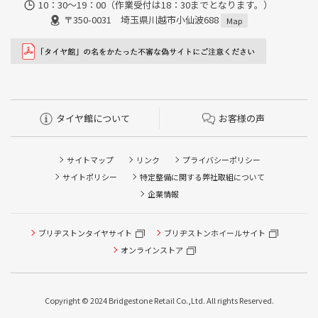
10：30～19：00（作業受付は18：30までとなります。）
〒350-0031 埼玉県川越市小仙波688
Map
タイヤ館について
お客様の声
サイトマップ
リンク
プライバシーポリシー
サイトポリシー
特定整備に関する弊社取組について
企業情報
タイヤ点検・安全点検/タイヤ履き替え/オイル交換/その他
ブリヂストンタイヤサイト
ブリヂストンホイールサイト
ピット作業の予約
オンラインストア
クローク契約会員専用タイヤ履き替え※タイヤ履き替えを
希望のクローク契約会員の方はこちらを選択ください
Copyright © 2024 Bridgestone Retail Co.,Ltd. All rights Reserved.
本日のタイヤ履き替え順番待ち予約 ※クローク契約会員の
方はご利用いただけません