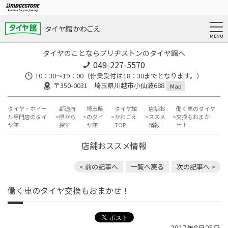
タイヤ館 かわごえ
タイヤのことならブリヂストンのタイヤ館へ
049-227-5570
10：30～19：00（作業受付は18：30までとなります。）
〒350-0031 埼玉県川越市小仙波688
Map
タイヤ・ホイー
都道府
埼玉県
タイヤ館
店舗お
働く車のタイヤ
ル専門店のタイ
県から
のタイ
かわごえ
ススメ
交換もおまか
ヤ館
探す
ヤ館
TOP
情報
せ！
店舗おススメ情報
< 前の記事へ
一覧へ戻る
次の記事へ >
働く車のタイヤ交換もおまかせ！