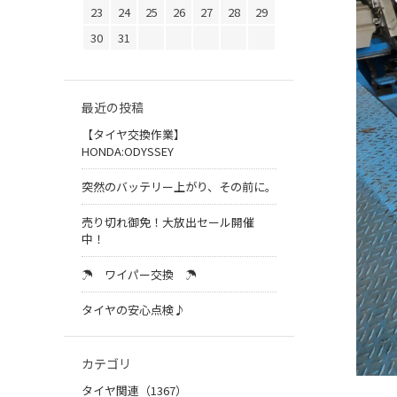
23
24
25
26
27
28
29
30
31
最近の投稿
【タイヤ交換作業】
HONDA:ODYSSEY
突然のバッテリー上がり、その前に。
売り切れ御免！大放出セール開催
中！
☂ ワイパー交換 ☂
タイヤの安心点検♪
カテゴリ
タイヤ関連（1367）