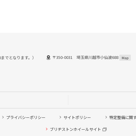
〒350-0031 埼玉県川越市小仙波688
：30までとなります。）
Map
プライバシーポリシー
サイトポリシー
特定整備に関
他ピット作業の予約
ブリヂストンホイールサイト
希望のクローク契約会員の方はこちらを選択ください