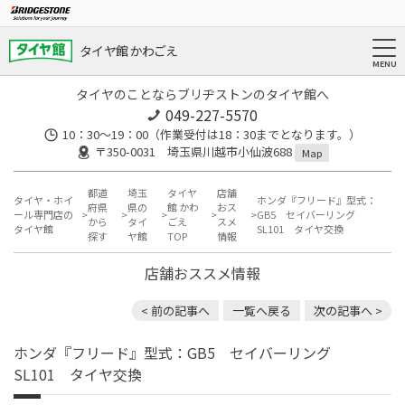
タイヤ館 かわごえ
タイヤのことならブリヂストンのタイヤ館へ
049-227-5570
10：30～19：00（作業受付は18：30までとなります。）
〒350-0031 埼玉県川越市小仙波688
Map
都道
埼玉
タイヤ
店舗
タイヤ・ホイ
ホンダ『フリード』型式：
府県
県の
館 かわ
おス
ール専門店の
GB5 セイバーリング
から
タイ
ごえ
スメ
タイヤ館
SL101 タイヤ交換
探す
ヤ館
TOP
情報
店舗おススメ情報
< 前の記事へ
一覧へ戻る
次の記事へ >
ホンダ『フリード』型式：GB5 セイバーリング
SL101 タイヤ交換