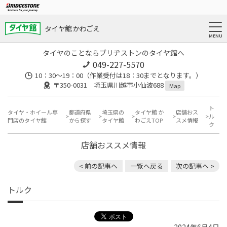
タイヤ館 かわごえ
タイヤのことならブリヂストンのタイヤ館へ
049-227-5570
10：30～19：00（作業受付は18：30までとなります。）
〒350-0031 埼玉県川越市小仙波688
Map
ト
タイヤ・ホイール専
都道府県
埼玉県の
タイヤ館 か
店舗おス
ル
門店のタイヤ館
から探す
タイヤ館
わごえTOP
スメ情報
ク
店舗おススメ情報
< 前の記事へ
一覧へ戻る
次の記事へ >
トルク